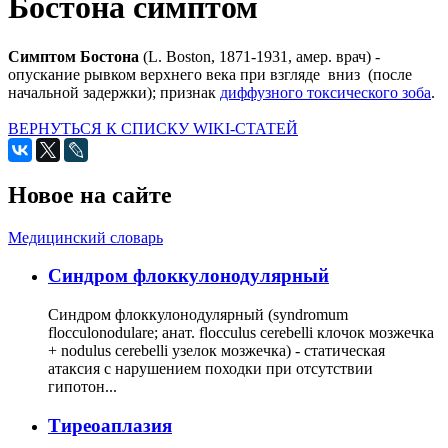
Бостона симптом
Симптом Бостона
(L. Boston, 1871-1931, амер. врач) -
опускание рывком верхнего века при взгляде вниз (после
начальной задержки); признак
диффузного токсического зоба
.
ВЕРНУТЬСЯ К СПИСКУ WIKI-СТАТЕЙ
Новое на сайте
Медицинский словарь
Cиндром флоккулонодулярный
Синдром флоккулонодулярный (syndromum
flocculonodulare; анат. flocculus cerebelli клочок мозжечка
+ nodulus cerebelli узелок мозжечка) - статическая
атаксия с нарушением походки при отсутствии
гипотон...
Тиреоаплазия