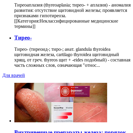
Тиреоаплазия (thyreoaplasia; тирео- + аплазия) - аномалия
развития: отсутствие щитовидной железы; проявляется
признаками гипотиреоза.
[[Категория:Неклассифицированные медицинские
термины]]
Тирео-
Тирео- (тиреоид-; тиро-; анат. glandula thyroidea
щитовидная железа, cartilago thyroidea щитовидный
хрящ, от греч. thyreos щит + -eides подобный) - составная
часть сложных слов, означающая "относ...
Для врачей
Внутривенные препараты железа: порядок