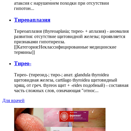
атаксия с нарушением походки при отсутствии
гипотон...
Тиреоаплазия
Тиреоаплазия (thyreoaplasia; тирео- + аплазия) - аномалия
развития: отсутствие щитовидной железы; проявляется
признаками гипотиреоза.
[[Категория:Неклассифицированные медицинские
термины]]
Тирео-
Тирео- (тиреоид-; тиро-; анат. glandula thyroidea
щитовидная железа, cartilago thyroidea щитовидный
хрящ, от греч. thyreos щит + -eides подобный) - составная
часть сложных слов, означающая "относ...
Для врачей