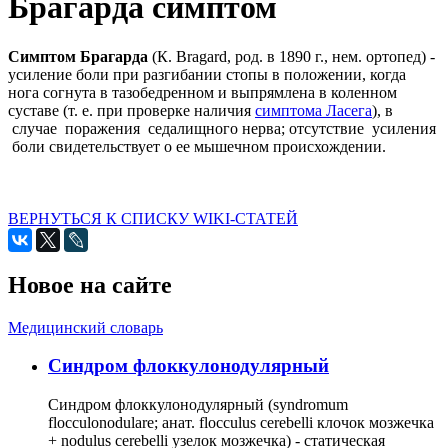
Брагарда симптом
Симптом Брагарда
(К. Bragard, род. в 1890 г., нем. ортопед) -
усиление боли при разгибании стопы в положении, когда
нога согнута в тазобедренном и выпрямлена в коленном
суставе (т. е. при проверке наличия
симптома Ласега
), в
случае поражения седалищного нерва; отсутствие усиления
боли свидетельствует о ее мышечном происхождении.
ВЕРНУТЬСЯ К СПИСКУ WIKI-СТАТЕЙ
Новое на сайте
Медицинский словарь
Cиндром флоккулонодулярный
Синдром флоккулонодулярный (syndromum
flocculonodulare; анат. flocculus cerebelli клочок мозжечка
+ nodulus cerebelli узелок мозжечка) - статическая