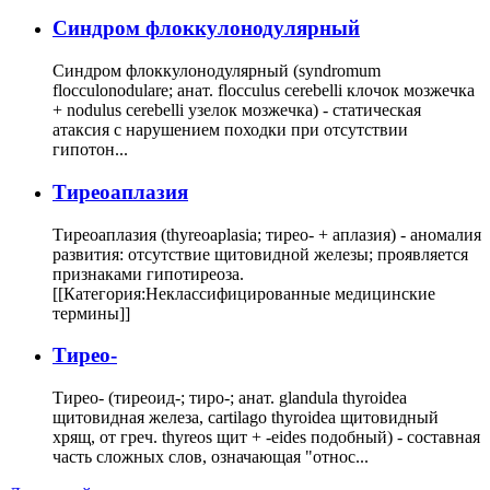
Cиндром флоккулонодулярный
Синдром флоккулонодулярный (syndromum
flocculonodulare; анат. flocculus cerebelli клочок мозжечка
+ nodulus cerebelli узелок мозжечка) - статическая
атаксия с нарушением походки при отсутствии
гипотон...
Тиреоаплазия
Тиреоаплазия (thyreoaplasia; тирео- + аплазия) - аномалия
развития: отсутствие щитовидной железы; проявляется
признаками гипотиреоза.
[[Категория:Неклассифицированные медицинские
термины]]
Тирео-
Тирео- (тиреоид-; тиро-; анат. glandula thyroidea
щитовидная железа, cartilago thyroidea щитовидный
хрящ, от греч. thyreos щит + -eides подобный) - составная
часть сложных слов, означающая "относ...