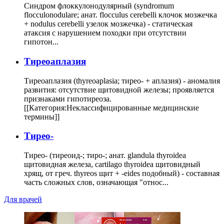
Синдром флоккулонодулярный (syndromum
flocculonodulare; анат. flocculus cerebelli клочок мозжечка
+ nodulus cerebelli узелок мозжечка) - статическая
атаксия с нарушением походки при отсутствии
гипотон...
Тиреоаплазия
Тиреоаплазия (thyreoaplasia; тирео- + аплазия) - аномалия
развития: отсутствие щитовидной железы; проявляется
признаками гипотиреоза.
[[Категория:Неклассифицированные медицинские
термины]]
Тирео-
Тирео- (тиреоид-; тиро-; анат. glandula thyroidea
щитовидная железа, cartilago thyroidea щитовидный
хрящ, от греч. thyreos щит + -eides подобный) - составная
часть сложных слов, означающая "относ...
Для врачей