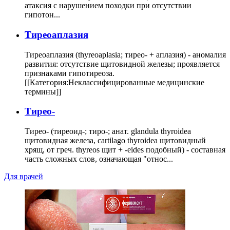
атаксия с нарушением походки при отсутствии
гипотон...
Тиреоаплазия
Тиреоаплазия (thyreoaplasia; тирео- + аплазия) - аномалия
развития: отсутствие щитовидной железы; проявляется
признаками гипотиреоза.
[[Категория:Неклассифицированные медицинские
термины]]
Тирео-
Тирео- (тиреоид-; тиро-; анат. glandula thyroidea
щитовидная железа, cartilago thyroidea щитовидный
хрящ, от греч. thyreos щит + -eides подобный) - составная
часть сложных слов, означающая "относ...
Для врачей