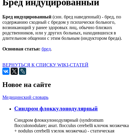
Бред индуцированный
Бред индуцированный
(син. бред наведенный) - бред, по
содержанию сходный с бредом у психически больного,
возникающий у ранее здоровых лиц, обычно близких
родственников, или у других больных, находившихся в
длительном общении с этим больным (индуктором бреда).
Основная статья:
бред
.
ВЕРНУТЬСЯ К СПИСКУ WIKI-СТАТЕЙ
Новое на сайте
Медицинский словарь
Cиндром флоккулонодулярный
Синдром флоккулонодулярный (syndromum
flocculonodulare; анат. flocculus cerebelli клочок мозжечка
+ nodulus cerebelli узелок мозжечка) - статическая