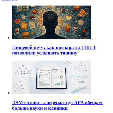
Пищевой шум: как препараты ГПП-1
позволили услышать тишину
DSM готовят к пересмотру: APA обещает
больше науки и клиники