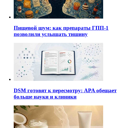
Пищевой шум: как препараты ГПП-1
позволили услышать тишину
DSM готовят к пересмотру: APA обещает
больше науки и клиники