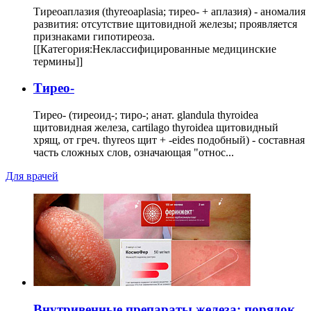
Тиреоаплазия (thyreoaplasia; тирео- + аплазия) - аномалия
развития: отсутствие щитовидной железы; проявляется
признаками гипотиреоза.
[[Категория:Неклассифицированные медицинские
термины]]
Тирео-
Тирео- (тиреоид-; тиро-; анат. glandula thyroidea
щитовидная железа, cartilago thyroidea щитовидный
хрящ, от греч. thyreos щит + -eides подобный) - составная
часть сложных слов, означающая "относ...
Для врачей
Внутривенные препараты железа: порядок