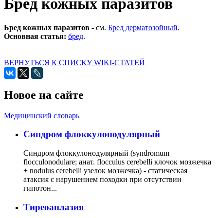
Бред кожных паразитов
Бред кожных паразитов
- см.
Бред дерматозойный
.
Основная статья:
бред
.
ВЕРНУТЬСЯ К СПИСКУ WIKI-СТАТЕЙ
Новое на сайте
Медицинский словарь
Cиндром флоккулонодулярный
Синдром флоккулонодулярный (syndromum
flocculonodulare; анат. flocculus cerebelli клочок мозжечка
+ nodulus cerebelli узелок мозжечка) - статическая
атаксия с нарушением походки при отсутствии
гипотон...
Тиреоаплазия