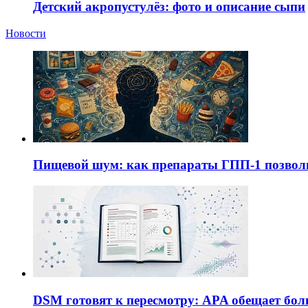
Детский акропустулёз: фото и описание сыпи
Новости
Пищевой шум: как препараты ГПП-1 позво
DSM готовят к пересмотру: APA обещает бол