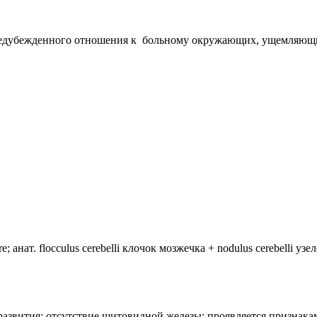
редубежденного отношения к больному окружающих, ущемляющих
анат. flocculus cerebelli клочок мозжечка + nodulus cerebelli уз
лия развития: отсутствие щитовидной железы; проявляется призн