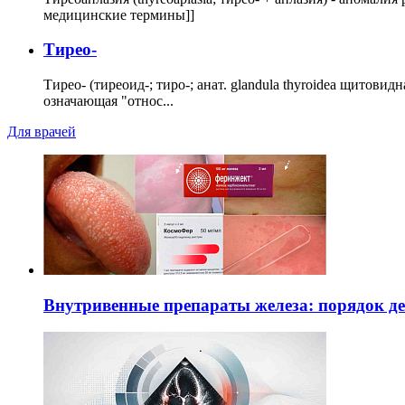
медицинские термины]]
Тирео-
Тирео- (тиреоид-; тиро-; анат. glandula thyroidea щитовид
означающая "относ...
Для врачей
Внутривенные препараты железа: порядок д