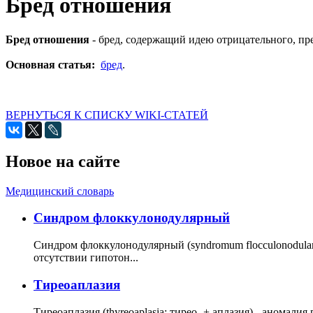
Бред отношения
Бред отношения
- бред, содержащий идею отрицательного, п
Основная статья:
бред
.
ВЕРНУТЬСЯ К СПИСКУ WIKI-СТАТЕЙ
Новое на сайте
Медицинский словарь
Cиндром флоккулонодулярный
Синдром флоккулонодулярный (syndromum flocculonodulare; 
отсутствии гипотон...
Тиреоаплазия
Тиреоаплазия (thyreoaplasia; тирео- + аплазия) - анома