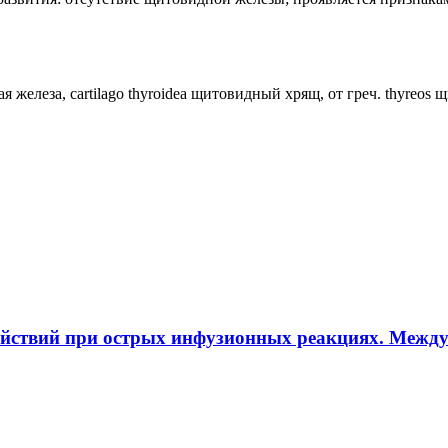
ная железа, cartilago thyroidea щитовидный хрящ, от греч. thyreos
ействий при острых инфузионных реакциях. Межд