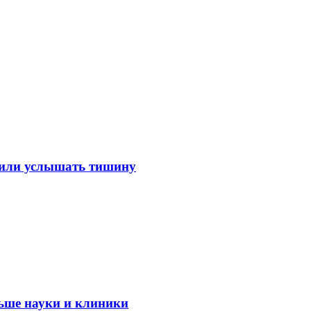
лили услышать тишину
ьше науки и клиники