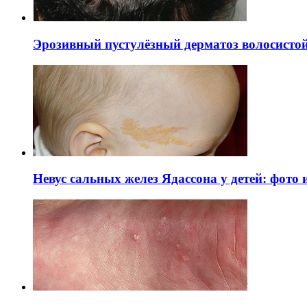
Эрозивный пустулёзный дерматоз волосистой 
Невус сальных желез Ядассона у детей: фото