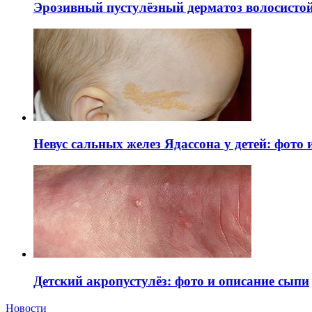
Эрозивный пустулёзный дерматоз волосистой 
Невус сальных желез Ядассона у детей: фото
Детский акропустулёз: фото и описание сыпи
Новости