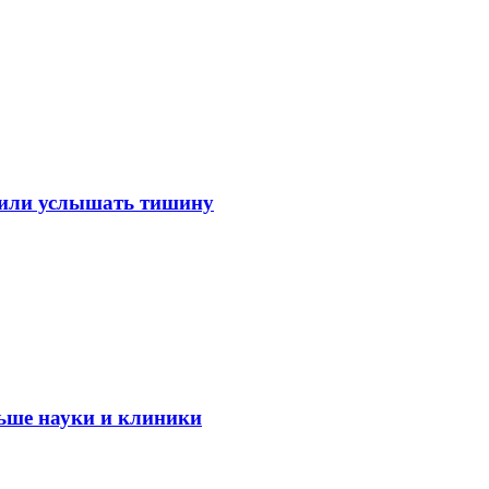
лили услышать тишину
ьше науки и клиники