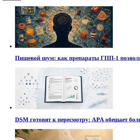
Пищевой шум: как препараты ГПП-1 позво
DSM готовят к пересмотру: APA обещает бол