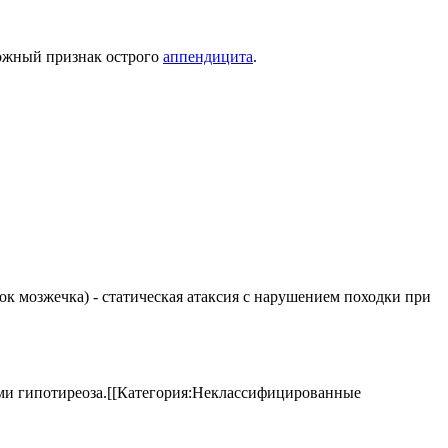
ожный признак острого
аппендицита
.
елок мозжечка) - статическая атаксия с нарушением походки при
аками гипотиреоза.[[Категория:Неклассифицированные