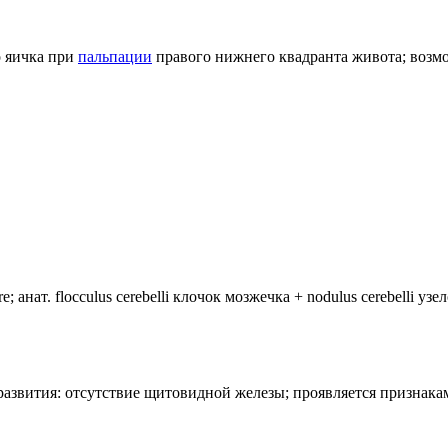
го яичка при
пальпации
правого нижнего квадранта живота; возм
анат. flocculus cerebelli клочок мозжечка + nodulus cerebelli уз
лия развития: отсутствие щитовидной железы; проявляется призн