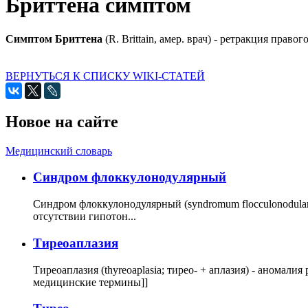
Бриттена симптом
Симптом Бриттена
(R. Brittain, амер. врач) - ретракция право
ВЕРНУТЬСЯ К СПИСКУ WIKI-СТАТЕЙ
Новое на сайте
Медицинский словарь
Cиндром флоккулонодулярный
Синдром флоккулонодулярный (syndromum flocculonodulare; 
отсутствии гипотон...
Тиреоаплазия
Тиреоаплазия (thyreoaplasia; тирео- + аплазия) - анома
медицинские термины]]