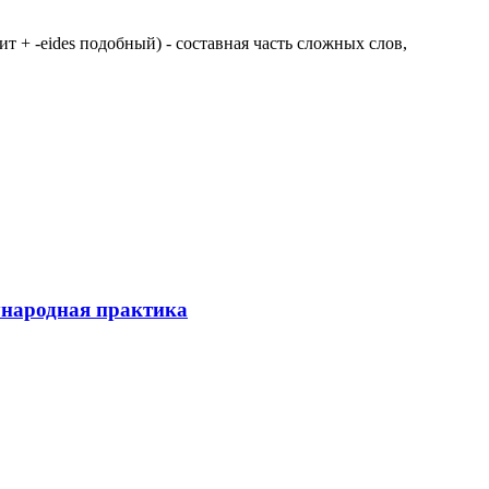
 щит + -eides подобный) - составная часть сложных слов,
ународная практика