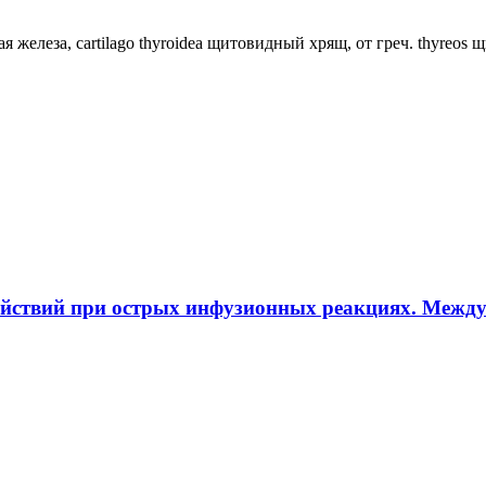
ная железа, cartilago thyroidea щитовидный хрящ, от греч. thyreos
ействий при острых инфузионных реакциях. Межд