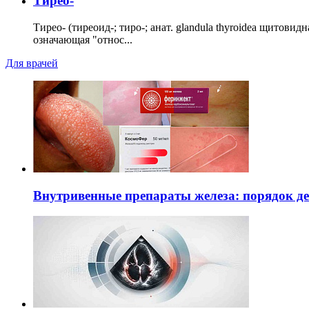
Тирео-
Тирео- (тиреоид-; тиро-; анат. glandula thyroidea щитовид
означающая "относ...
Для врачей
Внутривенные препараты железа: порядок д