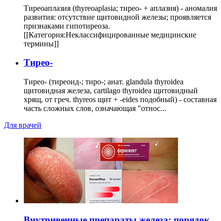
Тиреоаплазия (thyreoaplasia; тирео- + аплазия) - аномалия
развития: отсутствие щитовидной железы; проявляется
признаками гипотиреоза.
[[Категория:Неклассифицированные медицинские
термины]]
Тирео-
Тирео- (тиреоид-; тиро-; анат. glandula thyroidea
щитовидная железа, cartilago thyroidea щитовидный
хрящ, от греч. thyreos щит + -eides подобный) - составная
часть сложных слов, означающая "относ...
Для врачей
Внутривенные препараты железа: порядок