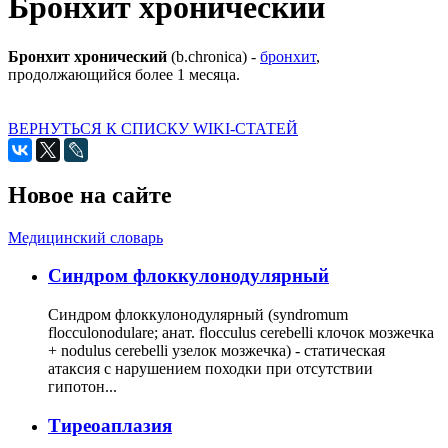
Бронхит хронический
Бронхит хронический
(b.chronica) -
бронхит
,
продолжающийся более 1 месяца.
ВЕРНУТЬСЯ К СПИСКУ WIKI-СТАТЕЙ
Новое на сайте
Медицинский словарь
Cиндром флоккулонодулярный
Синдром флоккулонодулярный (syndromum
flocculonodulare; анат. flocculus cerebelli клочок мозжечка
+ nodulus cerebelli узелок мозжечка) - статическая
атаксия с нарушением походки при отсутствии
гипотон...
Тиреоаплазия