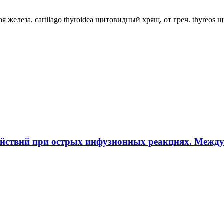
ная железа, cartilago thyroidea щитовидный хрящ, от греч. thyreos
ействий при острых инфузионных реакциях. Межд