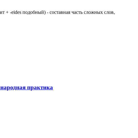
 щит + -eides подобный) - составная часть сложных слов,
ународная практика