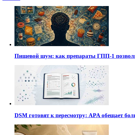
Пищевой шум: как препараты ГПП-1 позво
DSM готовят к пересмотру: APA обещает бол