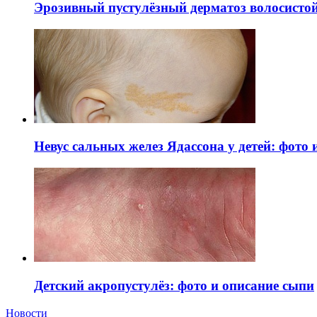
Эрозивный пустулёзный дерматоз волосистой 
Невус сальных желез Ядассона у детей: фото
Детский акропустулёз: фото и описание сыпи
Новости