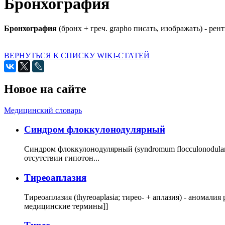
Бронхография
Бронхография
(бронх + греч. grapho писать, изображать) - ре
ВЕРНУТЬСЯ К СПИСКУ WIKI-СТАТЕЙ
Новое на сайте
Медицинский словарь
Cиндром флоккулонодулярный
Синдром флоккулонодулярный (syndromum flocculonodulare; 
отсутствии гипотон...
Тиреоаплазия
Тиреоаплазия (thyreoaplasia; тирео- + аплазия) - анома
медицинские термины]]