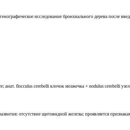
нтгенографическое исследование бронхиального дерева после введ
анат. flocculus cerebelli клочок мозжечка + nodulus cerebelli уз
лия развития: отсутствие щитовидной железы; проявляется призн