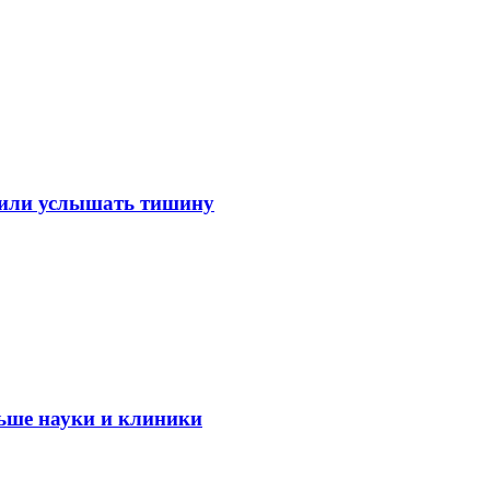
лили услышать тишину
ьше науки и клиники