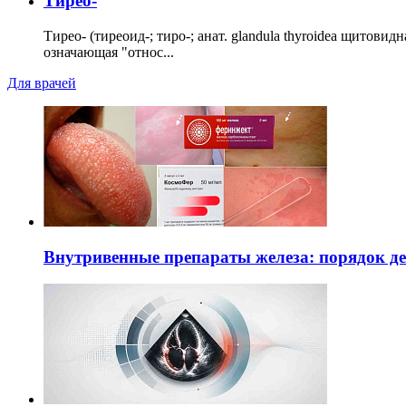
Тирео-
Тирео- (тиреоид-; тиро-; анат. glandula thyroidea щитовид
означающая "относ...
Для врачей
Внутривенные препараты железа: порядок д