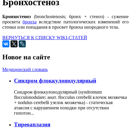
Бронхостеноз
Бронхостеноз
(bronchostenosis; бронх + стеноз) - сужение
просвета
бронха
вследствие патологических изменений его
стенки или попадания в просвет бронха инородного тела.
ВЕРНУТЬСЯ К СПИСКУ WIKI-СТАТЕЙ
Новое на сайте
Медицинский словарь
Cиндром флоккулонодулярный
Синдром флоккулонодулярный (syndromum
flocculonodulare; анат. flocculus cerebelli клочок мозжечка
+ nodulus cerebelli узелок мозжечка) - статическая
атаксия с нарушением походки при отсутствии
гипотон...
Тиреоаплазия