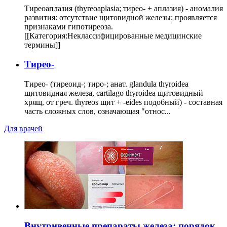
Тиреоаплазия (thyreoaplasia; тирео- + аплазия) - аномалия
развития: отсутствие щитовидной железы; проявляется
признаками гипотиреоза.
[[Категория:Неклассифицированные медицинские
термины]]
Тирео-
Тирео- (тиреоид-; тиро-; анат. glandula thyroidea
щитовидная железа, cartilago thyroidea щитовидный
хрящ, от греч. thyreos щит + -eides подобный) - составная
часть сложных слов, означающая "относ...
Для врачей
Внутривенные препараты железа: порядок