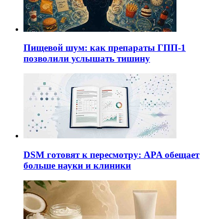
Пищевой шум: как препараты ГПП-1
позволили услышать тишину
DSM готовят к пересмотру: APA обещает
больше науки и клиники