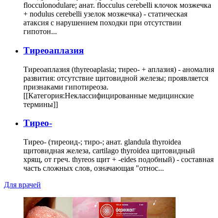
flocculonodulare; анат. flocculus cerebelli клочок мозжечка
+ nodulus cerebelli узелок мозжечка) - статическая
атаксия с нарушением походки при отсутствии
гипотон...
Тиреоаплазия
Тиреоаплазия (thyreoaplasia; тирео- + аплазия) - аномалия
развития: отсутствие щитовидной железы; проявляется
признаками гипотиреоза.
[[Категория:Неклассифицированные медицинские
термины]]
Тирео-
Тирео- (тиреоид-; тиро-; анат. glandula thyroidea
щитовидная железа, cartilago thyroidea щитовидный
хрящ, от греч. thyreos щит + -eides подобный) - составная
часть сложных слов, означающая "относ...
Для врачей