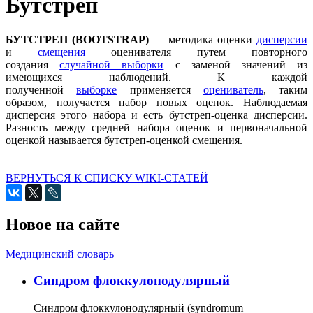
Бутстреп
БУТСТРЕП (BOOTSTRAP)
— методика оценки
дисперсии
и
смещения
оценивателя путем повторного
создания
случайной выборки
с заменой значений из
имеющихся наблюдений. К каждой
полученной
выборке
применяется
оцениватель
, таким
образом, получается набор новых оценок. Наблюдаемая
дисперсия этого набора и есть бутстреп-оценка дисперсии.
Разность между средней набора оценок и первоначальной
оценкой называется бутстреп-оценкой смещения.
ВЕРНУТЬСЯ К СПИСКУ WIKI-СТАТЕЙ
Новое на сайте
Медицинский словарь
Cиндром флоккулонодулярный
Синдром флоккулонодулярный (syndromum