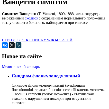
Ванцетти симптом
Симптом Ванцетти
(T. Vanzetti, 1809-1888, итал. хирург) -
выраженный
сколиоз
с сохранением нормального положения
таза у стоящего больного; наблюдается при ишиасе.
ВЕРНУТЬСЯ К СПИСКУ WIKI-СТАТЕЙ
Новое на сайте
Медицинский словарь
Cиндром флоккулонодулярный
Синдром флоккулонодулярный (syndromum
flocculonodulare; анат. flocculus cerebelli клочок мозжечка
+ nodulus cerebelli узелок мозжечка) - статическая
атаксия с нарушением походки при отсутствии
гипотон...