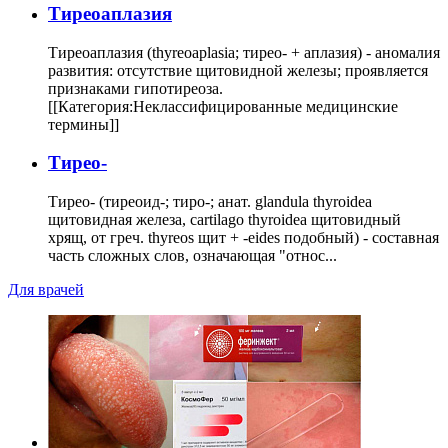
Тиреоаплазия
Тиреоаплазия (thyreoaplasia; тирео- + аплазия) - аномалия
развития: отсутствие щитовидной железы; проявляется
признаками гипотиреоза.
[[Категория:Неклассифицированные медицинские
термины]]
Тирео-
Тирео- (тиреоид-; тиро-; анат. glandula thyroidea
щитовидная железа, cartilago thyroidea щитовидный
хрящ, от греч. thyreos щит + -eides подобный) - составная
часть сложных слов, означающая "относ...
Для врачей