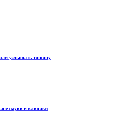
лили услышать тишину
ьше науки и клиники