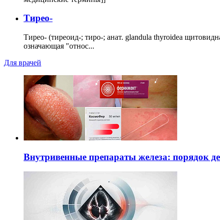
Тирео-
Тирео- (тиреоид-; тиро-; анат. glandula thyroidea щитовид
означающая "относ...
Для врачей
Внутривенные препараты железа: порядок д