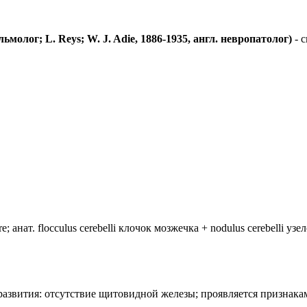
ьмолог; L. Reys; W. J. Adie, 1886-1935, англ. невропатолог)
- с
анат. flocculus cerebelli клочок мозжечка + nodulus cerebelli уз
лия развития: отсутствие щитовидной железы; проявляется призн