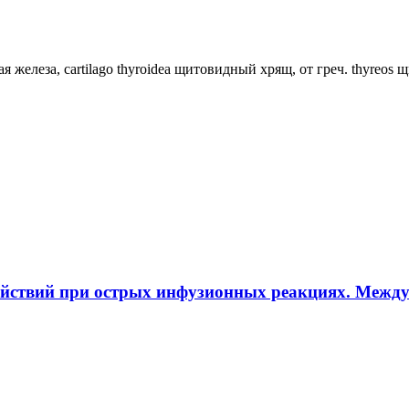
ная железа, cartilago thyroidea щитовидный хрящ, от греч. thyreos
ействий при острых инфузионных реакциях. Межд