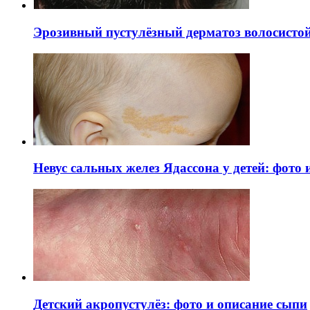
Эрозивный пустулёзный дерматоз волосистой 
Невус сальных желез Ядассона у детей: фото
Детский акропустулёз: фото и описание сыпи