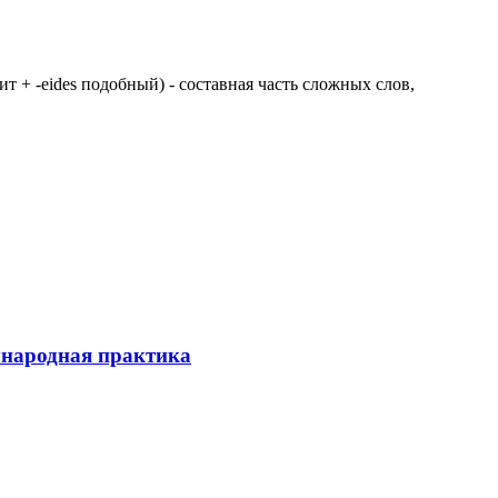
 щит + -eides подобный) - составная часть сложных слов,
ународная практика