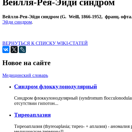
Вейлля-Рея-Эйди синдром
Вейлля-Рея-Эйди синдром (G. Weill, 1866-1952, франц.
офтал
Эйди синдром
.
ВЕРНУТЬСЯ К СПИСКУ WIKI-СТАТЕЙ
Новое на сайте
Медицинский словарь
Cиндром флоккулонодулярный
Синдром флоккулонодулярный (syndromum flocculonodulare; 
отсутствии гипотон...
Тиреоаплазия
Тиреоаплазия (thyreoaplasia; тирео- + аплазия) - анома
медицинские термины]]