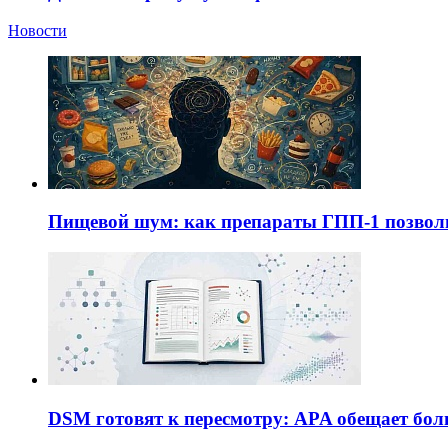
Новости
Пищевой шум: как препараты ГПП-1 позво
DSM готовят к пересмотру: APA обещает бол