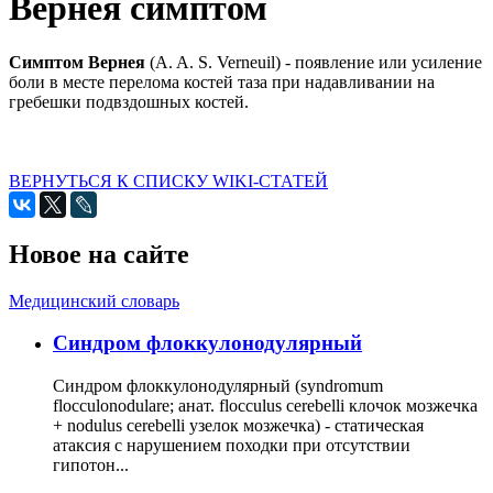
Вернея симптом
Симптом Вернея
(A. A. S. Verneuil) - появление или усиление
боли в месте перелома костей таза при надавливании на
гребешки подвздошных костей.
ВЕРНУТЬСЯ К СПИСКУ WIKI-СТАТЕЙ
Новое на сайте
Медицинский словарь
Cиндром флоккулонодулярный
Синдром флоккулонодулярный (syndromum
flocculonodulare; анат. flocculus cerebelli клочок мозжечка
+ nodulus cerebelli узелок мозжечка) - статическая
атаксия с нарушением походки при отсутствии
гипотон...