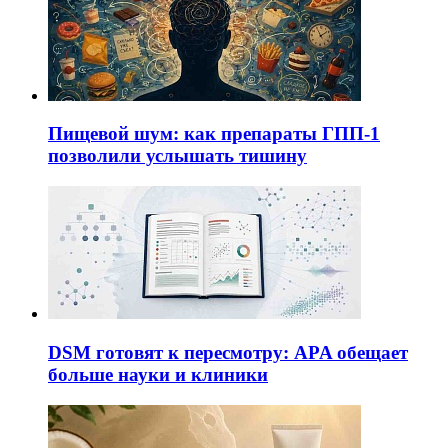
Пищевой шум: как препараты ГПП-1
позволили услышать тишину
DSM готовят к пересмотру: APA обещает
больше науки и клиники