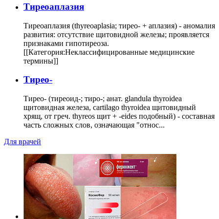
Тиреоаплазия
Тиреоаплазия (thyreoaplasia; тирео- + аплазия) - аномалия
развития: отсутствие щитовидной железы; проявляется
признаками гипотиреоза.
[[Категория:Неклассифицированные медицинские
термины]]
Тирео-
Тирео- (тиреоид-; тиро-; анат. glandula thyroidea
щитовидная железа, cartilago thyroidea щитовидный
хрящ, от греч. thyreos щит + -eides подобный) - составная
часть сложных слов, означающая "относ...
Для врачей