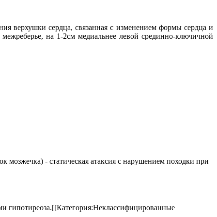
ния верхушки сердца, связанная с изменением формы сердца и
м межреберье, на 1-2см медиальнее левой срединно-ключичной
елок мозжечка) - статическая атаксия с нарушением походки при
аками гипотиреоза.[[Категория:Неклассифицированные