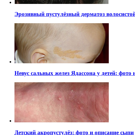
Эрозивный пустулёзный дерматоз волосистой 
Невус сальных желез Ядассона у детей: фото
Детский акропустулёз: фото и описание сыпи