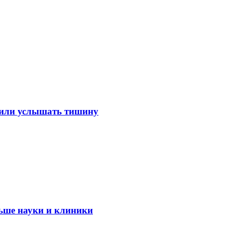
лили услышать тишину
ьше науки и клиники