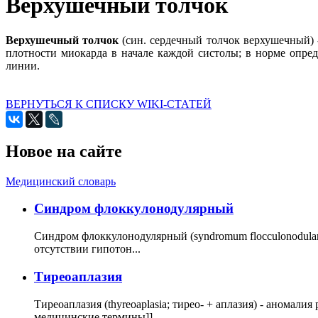
Верхушечный толчок
Верхушечный толчок
(син. сердечный толчок верхушечный) -
плотности миокарда в начале каждой систолы; в норме опред
линии.
ВЕРНУТЬСЯ К СПИСКУ WIKI-СТАТЕЙ
Новое на сайте
Медицинский словарь
Cиндром флоккулонодулярный
Синдром флоккулонодулярный (syndromum flocculonodulare; 
отсутствии гипотон...
Тиреоаплазия
Тиреоаплазия (thyreoaplasia; тирео- + аплазия) - анома
медицинские термины]]