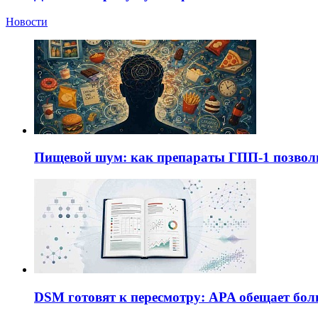
Новости
Пищевой шум: как препараты ГПП-1 позво
DSM готовят к пересмотру: APA обещает бол