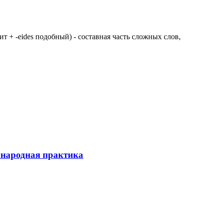
 щит + -eides подобный) - составная часть сложных слов,
ународная практика