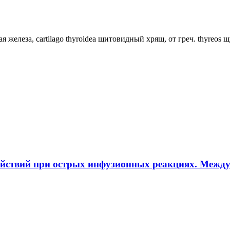
ная железа, cartilago thyroidea щитовидный хрящ, от греч. thyreos
ействий при острых инфузионных реакциях. Межд