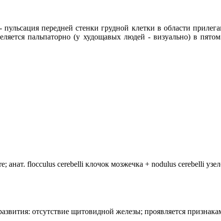
 пульсация передней стенки грудной клетки в области прилега
еляется пальпаторно (у худощавых людей - визуально) в пято
анат. flocculus cerebelli клочок мозжечка + nodulus cerebelli уз
лия развития: отсутствие щитовидной железы; проявляется призн