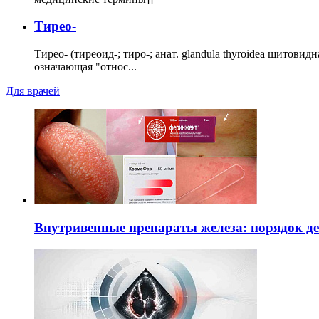
Тирео-
Тирео- (тиреоид-; тиро-; анат. glandula thyroidea щитовид
означающая "относ...
Для врачей
Внутривенные препараты железа: порядок д