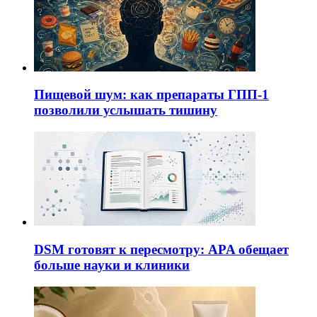
Пищевой шум: как препараты ГПП-1
позволили услышать тишину
DSM готовят к пересмотру: APA обещает
больше науки и клиники