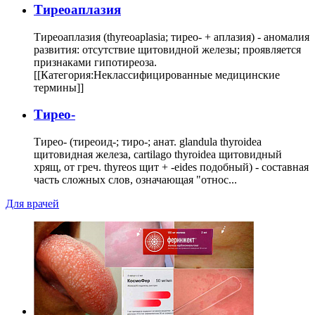
Тиреоаплазия
Тиреоаплазия (thyreoaplasia; тирео- + аплазия) - аномалия
развития: отсутствие щитовидной железы; проявляется
признаками гипотиреоза.
[[Категория:Неклассифицированные медицинские
термины]]
Тирео-
Тирео- (тиреоид-; тиро-; анат. glandula thyroidea
щитовидная железа, cartilago thyroidea щитовидный
хрящ, от греч. thyreos щит + -eides подобный) - составная
часть сложных слов, означающая "относ...
Для врачей