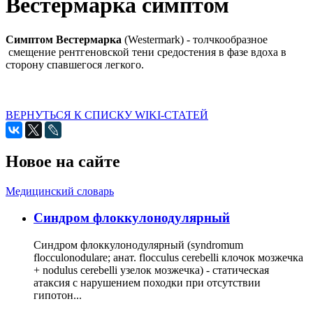
Вестермарка симптом
Симптом Вестермарка
(Westermark) - толчкообразное
смещение рентгеновской тени средостения в фазе вдоха в
сторону спавшегося легкого.
ВЕРНУТЬСЯ К СПИСКУ WIKI-СТАТЕЙ
Новое на сайте
Медицинский словарь
Cиндром флоккулонодулярный
Синдром флоккулонодулярный (syndromum
flocculonodulare; анат. flocculus cerebelli клочок мозжечка
+ nodulus cerebelli узелок мозжечка) - статическая
атаксия с нарушением походки при отсутствии
гипотон...