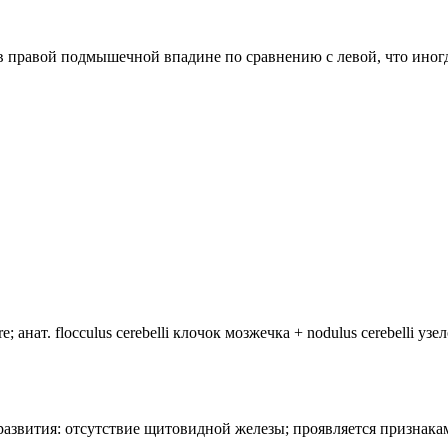
а в правой подмышечной впадине по сравнению с левой, что ино
анат. flocculus cerebelli клочок мозжечка + nodulus cerebelli уз
лия развития: отсутствие щитовидной железы; проявляется призн