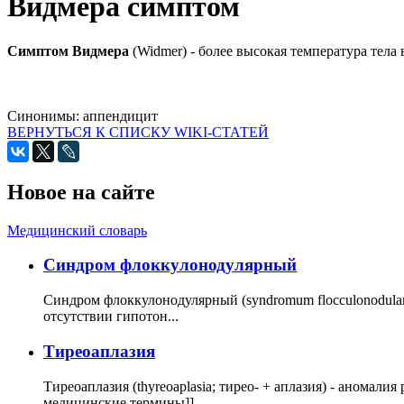
Видмера симптом
Симптом Видмера
(Widmer) - более высокая температура тел
Синонимы:
аппендицит
ВЕРНУТЬСЯ К СПИСКУ WIKI-СТАТЕЙ
Новое на сайте
Медицинский словарь
Cиндром флоккулонодулярный
Синдром флоккулонодулярный (syndromum flocculonodulare; 
отсутствии гипотон...
Тиреоаплазия
Тиреоаплазия (thyreoaplasia; тирео- + аплазия) - анома
медицинские термины]]