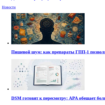
Новости
Пищевой шум: как препараты ГПП-1 позво
DSM готовят к пересмотру: APA обещает бол