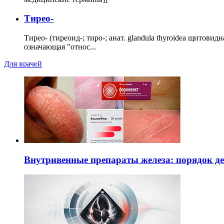
Тирео-
Тирео- (тиреоид-; тиро-; анат. glandula thyroidea щитовид
означающая "относ...
Для врачей
Внутривенные препараты железа: порядок д