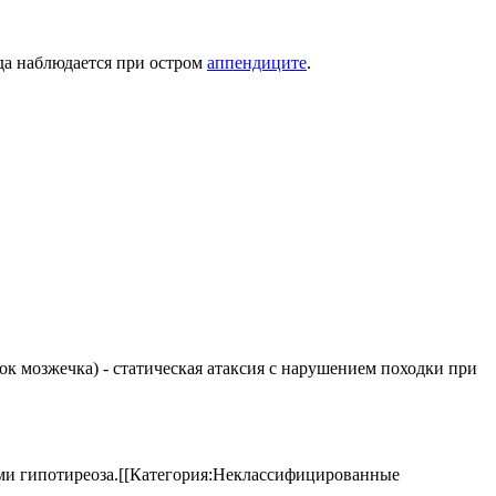
гда наблюдается при остром
аппендиците
.
елок мозжечка) - статическая атаксия с нарушением походки при
аками гипотиреоза.[[Категория:Неклассифицированные