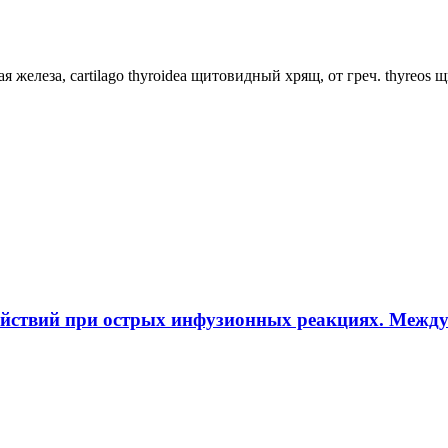
ная железа, cartilago thyroidea щитовидный хрящ, от греч. thyreos
ействий при острых инфузионных реакциях. Межд