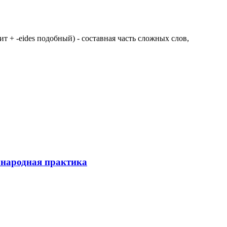
 щит + -eides подобный) - составная часть сложных слов,
ународная практика