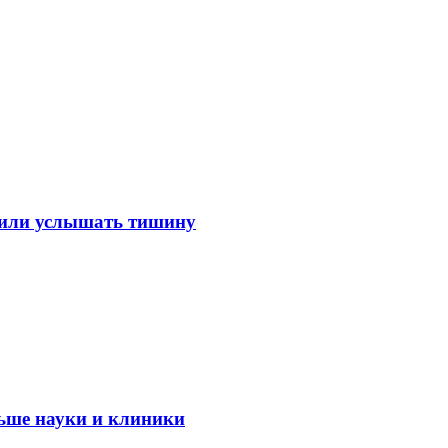
лили услышать тишину
ьше науки и клиники