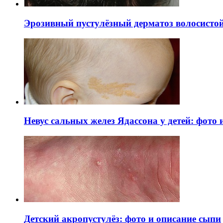
Эрозивный пустулёзный дерматоз волосистой 
Невус сальных желез Ядассона у детей: фото
Детский акропустулёз: фото и описание сыпи