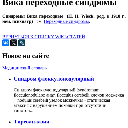
Вика переходные синдромы
Синдромы Вика переходные (Н. Н. Wieck, род. в 1918 г.,
нем. психиатр)
- см.
Переходные синдромы
.
ВЕРНУТЬСЯ К СПИСКУ WIKI-СТАТЕЙ
Новое на сайте
Медицинский словарь
Cиндром флоккулонодулярный
Синдром флоккулонодулярный (syndromum
flocculonodulare; анат. flocculus cerebelli клочок мозжечка
+ nodulus cerebelli узелок мозжечка) - статическая
атаксия с нарушением походки при отсутствии
гипотон...
Тиреоаплазия