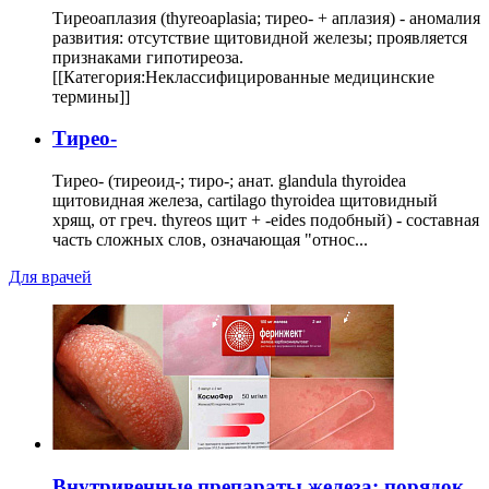
Тиреоаплазия (thyreoaplasia; тирео- + аплазия) - аномалия
развития: отсутствие щитовидной железы; проявляется
признаками гипотиреоза.
[[Категория:Неклассифицированные медицинские
термины]]
Тирео-
Тирео- (тиреоид-; тиро-; анат. glandula thyroidea
щитовидная железа, cartilago thyroidea щитовидный
хрящ, от греч. thyreos щит + -eides подобный) - составная
часть сложных слов, означающая "относ...
Для врачей
Внутривенные препараты железа: порядок