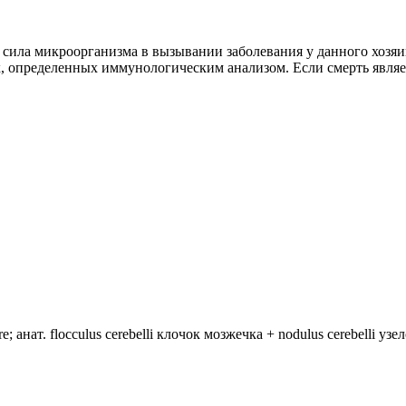
; сила микроорганизма в вызывании заболевания у данного хоз
определенных иммунологическим анализом. Если смерть являет
анат. flocculus cerebelli клочок мозжечка + nodulus cerebelli уз