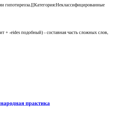
аками гипотиреоза.[[Категория:Неклассифицированные
 щит + -eides подобный) - составная часть сложных слов,
ународная практика