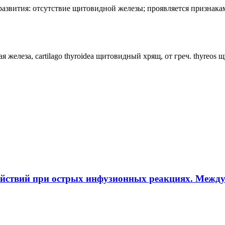
лия развития: отсутствие щитовидной железы; проявляется призн
ная железа, cartilago thyroidea щитовидный хрящ, от греч. thyreos
ействий при острых инфузионных реакциях. Межд