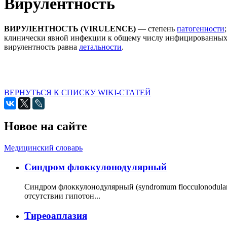
Вирулентность
ВИРУЛЕНТНОСТЬ (VIRULENCE)
— степень
патогенности
клинически явной инфекции к общему числу инфицированных, 
вирулентность равна
летальности
.
ВЕРНУТЬСЯ К СПИСКУ WIKI-СТАТЕЙ
Новое на сайте
Медицинский словарь
Cиндром флоккулонодулярный
Синдром флоккулонодулярный (syndromum flocculonodulare; 
отсутствии гипотон...
Тиреоаплазия