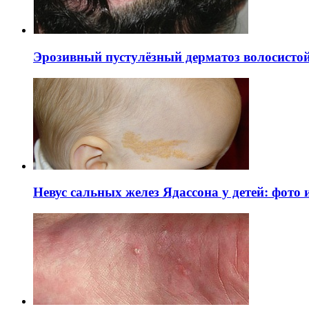
Эрозивный пустулёзный дерматоз волосистой 
Невус сальных желез Ядассона у детей: фото