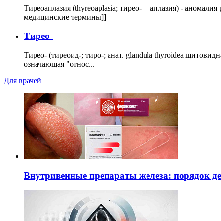
Тиреоаплазия (thyreoaplasia; тирео- + аплазия) - анома
медицинские термины]]
Тирео-
Тирео- (тиреоид-; тиро-; анат. glandula thyroidea щитовид
означающая "относ...
Для врачей
Внутривенные препараты железа: порядок д