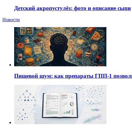
Детский акропустулёз: фото и описание сыпи
Новости
Пищевой шум: как препараты ГПП-1 позво