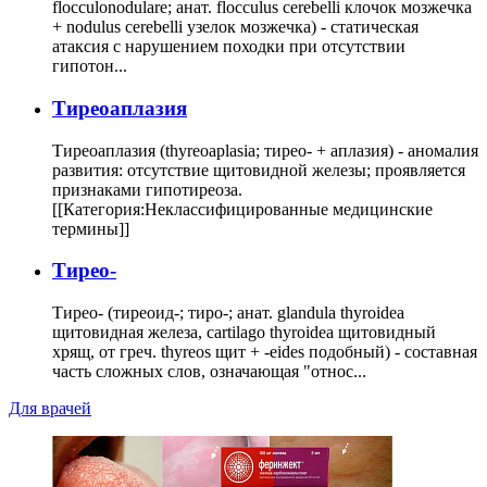
flocculonodulare; анат. flocculus cerebelli клочок мозжечка
+ nodulus cerebelli узелок мозжечка) - статическая
атаксия с нарушением походки при отсутствии
гипотон...
Тиреоаплазия
Тиреоаплазия (thyreoaplasia; тирео- + аплазия) - аномалия
развития: отсутствие щитовидной железы; проявляется
признаками гипотиреоза.
[[Категория:Неклассифицированные медицинские
термины]]
Тирео-
Тирео- (тиреоид-; тиро-; анат. glandula thyroidea
щитовидная железа, cartilago thyroidea щитовидный
хрящ, от греч. thyreos щит + -eides подобный) - составная
часть сложных слов, означающая "относ...
Для врачей