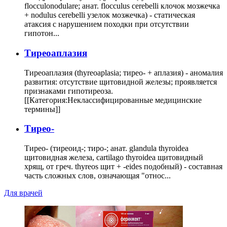
flocculonodulare; анат. flocculus cerebelli клочок мозжечка
+ nodulus cerebelli узелок мозжечка) - статическая
атаксия с нарушением походки при отсутствии
гипотон...
Тиреоаплазия
Тиреоаплазия (thyreoaplasia; тирео- + аплазия) - аномалия
развития: отсутствие щитовидной железы; проявляется
признаками гипотиреоза.
[[Категория:Неклассифицированные медицинские
термины]]
Тирео-
Тирео- (тиреоид-; тиро-; анат. glandula thyroidea
щитовидная железа, cartilago thyroidea щитовидный
хрящ, от греч. thyreos щит + -eides подобный) - составная
часть сложных слов, означающая "относ...
Для врачей