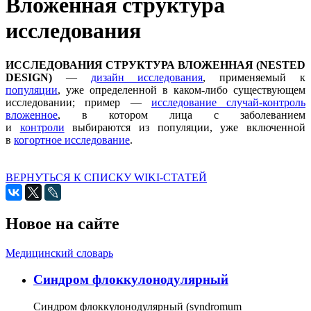
Вложенная структура
исследования
ИССЛЕДОВАНИЯ СТРУКТУРА ВЛОЖЕННАЯ (NESTED
DESIGN)
—
дизайн исследования
, применяемый к
популяции
, уже определенной в каком-либо существующем
исследовании; пример —
исследование случай-контроль
вложенное
, в котором лица с заболеванием
и
контроли
выбираются из популяции, уже включенной
в
когортное исследование
.
ВЕРНУТЬСЯ К СПИСКУ WIKI-СТАТЕЙ
Новое на сайте
Медицинский словарь
Cиндром флоккулонодулярный
Синдром флоккулонодулярный (syndromum