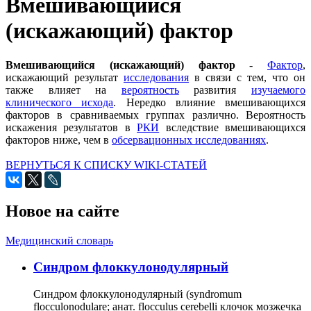
Вмешивающийся
(искажающий) фактор
Вмешивающийся (искажающий) фактор
-
Фактор
,
искажающий результат
исследования
в связи с тем, что он
также влияет на
вероятность
развития
изучаемого
клинического исхода
. Нередко влияние вмешивающихся
факторов в сравниваемых группах различно. Вероятность
искажения результатов в
РКИ
вследствие вмешивающихся
факторов ниже, чем в
обсервационных исследованиях
.
ВЕРНУТЬСЯ К СПИСКУ WIKI-СТАТЕЙ
Новое на сайте
Медицинский словарь
Cиндром флоккулонодулярный
Синдром флоккулонодулярный (syndromum
flocculonodulare; анат. flocculus cerebelli клочок мозжечка