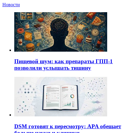
Новости
Пищевой шум: как препараты ГПП-1
позволили услышать тишину
DSM готовят к пересмотру: APA обещает
больше науки и клиники