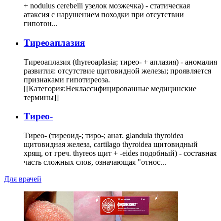
+ nodulus cerebelli узелок мозжечка) - статическая
атаксия с нарушением походки при отсутствии
гипотон...
Тиреоаплазия
Тиреоаплазия (thyreoaplasia; тирео- + аплазия) - аномалия
развития: отсутствие щитовидной железы; проявляется
признаками гипотиреоза.
[[Категория:Неклассифицированные медицинские
термины]]
Тирео-
Тирео- (тиреоид-; тиро-; анат. glandula thyroidea
щитовидная железа, cartilago thyroidea щитовидный
хрящ, от греч. thyreos щит + -eides подобный) - составная
часть сложных слов, означающая "относ...
Для врачей