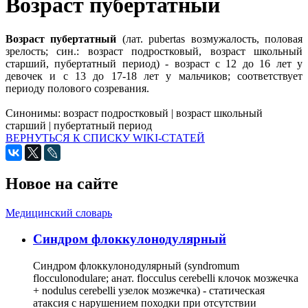
Возраст пубертатный
Возраст пубертатный
(лат. pubertas возмужалость, половая
зрелость; син.: возраст подростковый, возраст школьный
старший, пубертатный период) - возраст с 12 до 16 лет у
девочек и с 13 до 17-18 лет у мальчиков; соответствует
периоду полового созревания.
Синонимы:
возраст подростковый
|
возраст школьный
старший
|
пубертатный период
ВЕРНУТЬСЯ К СПИСКУ WIKI-СТАТЕЙ
Новое на сайте
Медицинский словарь
Cиндром флоккулонодулярный
Синдром флоккулонодулярный (syndromum
flocculonodulare; анат. flocculus cerebelli клочок мозжечка
+ nodulus cerebelli узелок мозжечка) - статическая
атаксия с нарушением походки при отсутствии