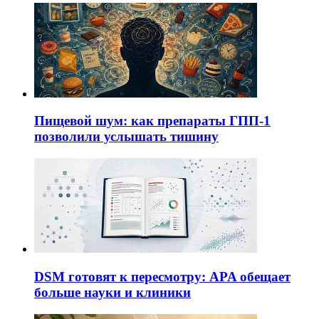
Пищевой шум: как препараты ГПП-1
позволили услышать тишину
DSM готовят к пересмотру: APA обещает
больше науки и клиники