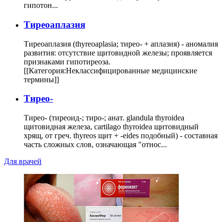
гипотон...
Тиреоаплазия
Тиреоаплазия (thyreoaplasia; тирео- + аплазия) - аномалия
развития: отсутствие щитовидной железы; проявляется
признаками гипотиреоза.
[[Категория:Неклассифицированные медицинские
термины]]
Тирео-
Тирео- (тиреоид-; тиро-; анат. glandula thyroidea
щитовидная железа, cartilago thyroidea щитовидный
хрящ, от греч. thyreos щит + -eides подобный) - составная
часть сложных слов, означающая "относ...
Для врачей