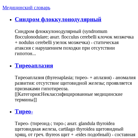
Медицинский словарь
Cиндром флоккулонодулярный
Синдром флоккулонодулярный (syndromum
flocculonodulare; анат. flocculus cerebelli клочок мозжечка
+ nodulus cerebelli узелок мозжечка) - статическая
атаксия с нарушением походки при отсутствии
гипотон...
Тиреоаплазия
Тиреоаплазия (thyreoaplasia; тирео- + аплазия) - аномалия
развития: отсутствие щитовидной железы; проявляется
признаками гипотиреоза.
[[Категория:Неклассифицированные медицинские
термины]]
Тирео-
Тирео- (тиреоид-; тиро-; анат. glandula thyroidea
щитовидная железа, cartilago thyroidea щитовидный
хрящ, от греч. thyreos щит + -eides подобный) - составная