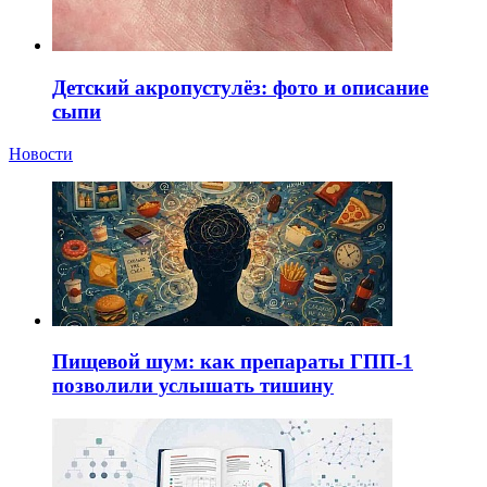
Детский акропустулёз: фото и описание
сыпи
Новости
Пищевой шум: как препараты ГПП-1
позволили услышать тишину