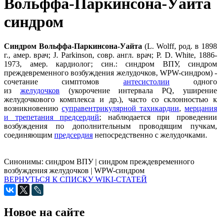
Вольффа-Паркинсона-Уайта
синдром
Синдром Вольффа-Паркинсона-Уайта
(L. Wolff, род. в 1898
г., амер. врач; J. Parkinson, совр. англ. врач; P. D. White, 1886-
1973, амер. кардиолог; син.: синдром ВПУ, синдром
преждевременного возбуждения желудочков, WPW-синдром) -
сочетание симптомов
антесистолии
одного
из
желудочков
(укорочение интервала PQ, уширение
желудочкового комплекса и др.), часто со склонностью к
возникновению
суправентрикулярной тахикардии
,
мерцания
и трепетания предсердий
; наблюдается при проведении
возбуждения по дополнительным проводящим пучкам,
соединяющим
предсердия
непосредственно с желудочками.
Синонимы:
синдром ВПУ
|
синдром преждевременного
возбуждения желудочков
|
WPW-синдром
ВЕРНУТЬСЯ К СПИСКУ WIKI-СТАТЕЙ
Новое на сайте