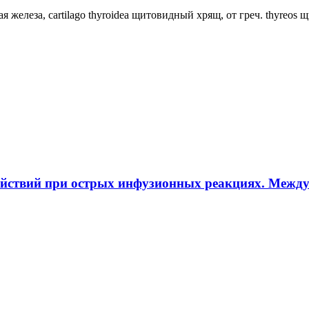
ная железа, cartilago thyroidea щитовидный хрящ, от греч. thyreos
ействий при острых инфузионных реакциях. Межд