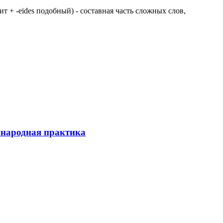
 щит + -eides подобный) - составная часть сложных слов,
ународная практика