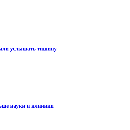
лили услышать тишину
ьше науки и клиники