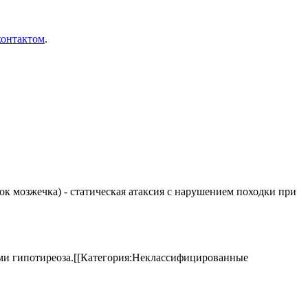
контактом
.
елок мозжечка) - статическая атаксия с нарушением походки при
аками гипотиреоза.[[Категория:Неклассифицированные