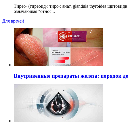
Тирео- (тиреоид-; тиро-; анат. glandula thyroidea щитовид
означающая "относ...
Для врачей
Внутривенные препараты железа: порядок д