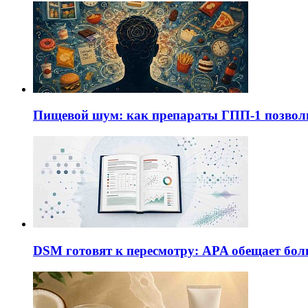
Пищевой шум: как препараты ГПП-1 позво
DSM готовят к пересмотру: APA обещает бол