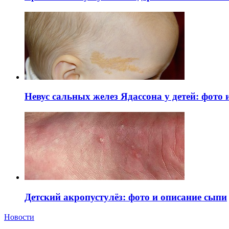
Невус сальных желез Ядассона у детей: фото
Детский акропустулёз: фото и описание сыпи
Новости