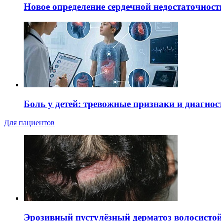
Новое определение сердечной недостаточност
Боль у детей: тревожные признаки и диагнос
Для пациентов
Эрозивный пустулёзный дерматоз волосистой 