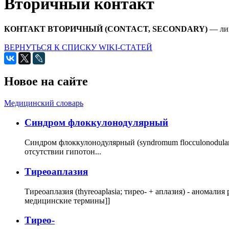
Вторичный контакт
КОНТАКТ ВТОРИЧНЫЙ (CONTACT, SECONDARY)
— лиц
ВЕРНУТЬСЯ К СПИСКУ WIKI-СТАТЕЙ
Новое на сайте
Медицинский словарь
Cиндром флоккулонодулярный
Синдром флоккулонодулярный (syndromum flocculonodulare; 
отсутствии гипотон...
Тиреоаплазия
Тиреоаплазия (thyreoaplasia; тирео- + аплазия) - анома
медицинские термины]]
Тирео-