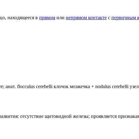
о, находящееся в
прямом
или
непрямом контакте
с
первичным 
анат. flocculus cerebelli клочок мозжечка + nodulus cerebelli уз
лия развития: отсутствие щитовидной железы; проявляется призн