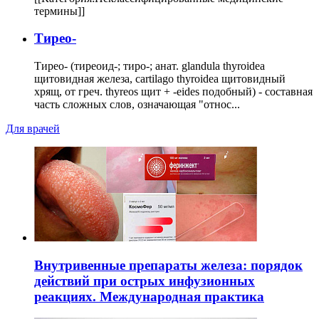
термины]]
Тирео-
Тирео- (тиреоид-; тиро-; анат. glandula thyroidea
щитовидная железа, cartilago thyroidea щитовидный
хрящ, от греч. thyreos щит + -eides подобный) - составная
часть сложных слов, означающая "относ...
Для врачей
Внутривенные препараты железа: порядок
действий при острых инфузионных
реакциях. Международная практика