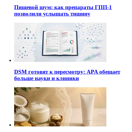
Пищевой шум: как препараты ГПП-1
позволили услышать тишину
DSM готовят к пересмотру: APA обещает
больше науки и клиники