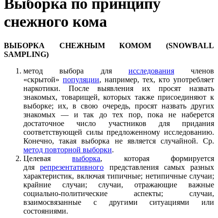
Выборка по принципу
снежного кома
ВЫБОРКА СНЕЖНЫМ КОМОМ (SNOWBALL
SAMPLING)
метод выбора для
исследования
членов
«скрытой»
популяции
, например, тех, кто употребляет
наркотики. После выявления их просят назвать
знакомых, товарищей, которых также присоединяют к
выборке; их, в свою очередь, просят назвать других
знакомых — и так до тех пор, пока не наберется
достаточное число участников для придания
соответствующей силы предложенному исследованию.
Конечно, такая выборка не является случайной. Ср.
метод повторной выборки
.
Целевая
выборка
, которая формируется
для
репрезентативного
представления самых разных
характеристик, включая типичные; нетипичные случаи;
крайние случаи; случаи, отражающие важные
социально-политические аспекты; случаи,
взаимосвязанные с другими ситуациями или
состояниями.