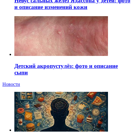
Невус сальных желез Ядассона у детей: фото
и описание изменений кожи
Детский акропустулёз: фото и описание
сыпи
Новости