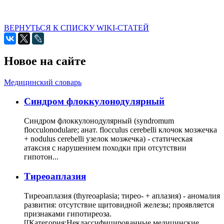
ВЕРНУТЬСЯ К СПИСКУ WIKI-СТАТЕЙ
Новое на сайте
Медицинский словарь
Cиндром флоккулонодулярный
Синдром флоккулонодулярный (syndromum
flocculonodulare; анат. flocculus cerebelli клочок мозжечка
+ nodulus cerebelli узелок мозжечка) - статическая
атаксия с нарушением походки при отсутствии
гипотон...
Тиреоаплазия
Тиреоаплазия (thyreoaplasia; тирео- + аплазия) - аномалия
развития: отсутствие щитовидной железы; проявляется
признаками гипотиреоза.
[[Категория:Неклассифицированные медицинские