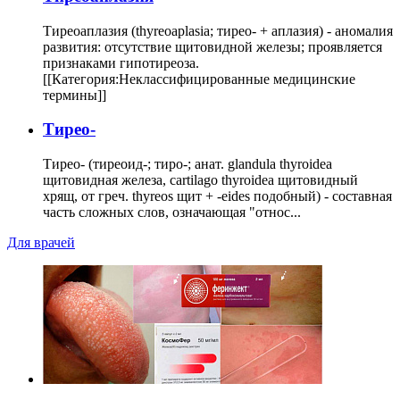
Тиреоаплазия (thyreoaplasia; тирео- + аплазия) - аномалия
развития: отсутствие щитовидной железы; проявляется
признаками гипотиреоза.
[[Категория:Неклассифицированные медицинские
термины]]
Тирео-
Тирео- (тиреоид-; тиро-; анат. glandula thyroidea
щитовидная железа, cartilago thyroidea щитовидный
хрящ, от греч. thyreos щит + -eides подобный) - составная
часть сложных слов, означающая "относ...
Для врачей