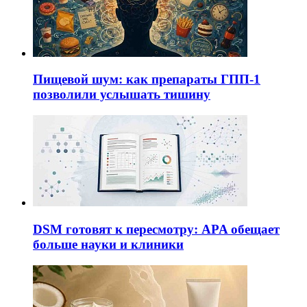
Пищевой шум: как препараты ГПП-1
позволили услышать тишину
DSM готовят к пересмотру: APA обещает
больше науки и клиники