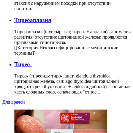
атаксия с нарушением походки при отсутствии
гипотон...
Тиреоаплазия
Тиреоаплазия (thyreoaplasia; тирео- + аплазия) - аномалия
развития: отсутствие щитовидной железы; проявляется
признаками гипотиреоза.
[[Категория:Неклассифицированные медицинские
термины]]
Тирео-
Тирео- (тиреоид-; тиро-; анат. glandula thyroidea
щитовидная железа, cartilago thyroidea щитовидный
хрящ, от греч. thyreos щит + -eides подобный) - составная
часть сложных слов, означающая "относ...
Для врачей