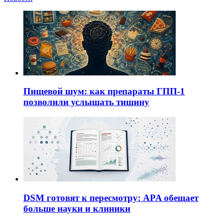
Пищевой шум: как препараты ГПП-1
позволили услышать тишину
DSM готовят к пересмотру: APA обещает
больше науки и клиники