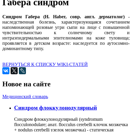
Габера синдром
Синдром Габера (Н. Haber, совр. англ. дерматолог)
-
наследственная болезнь, характеризующаяся сочетанием
напоминающей розовые угри сыпи на лице с повышенной
чувствительностью к солнечному свету и
интраэпидермальными эпителиомами на коже туловища;
проявляется в детском возрасте: наследуется по аутосомно-
доминантному типу.
ВЕРНУТЬСЯ К СПИСКУ WIKI-СТАТЕЙ
Новое на сайте
Медицинский словарь
Cиндром флоккулонодулярный
Синдром флоккулонодулярный (syndromum
flocculonodulare; анат. flocculus cerebelli клочок мозжечка
+ nodulus cerebelli узелок мозжечка) - статическая