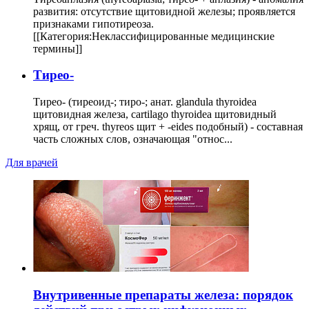
развития: отсутствие щитовидной железы; проявляется
признаками гипотиреоза.
[[Категория:Неклассифицированные медицинские
термины]]
Тирео-
Тирео- (тиреоид-; тиро-; анат. glandula thyroidea
щитовидная железа, cartilago thyroidea щитовидный
хрящ, от греч. thyreos щит + -eides подобный) - составная
часть сложных слов, означающая "относ...
Для врачей
Внутривенные препараты железа: порядок