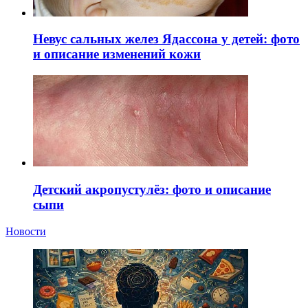
Невус сальных желез Ядассона у детей: фото
и описание изменений кожи
Детский акропустулёз: фото и описание
сыпи
Новости