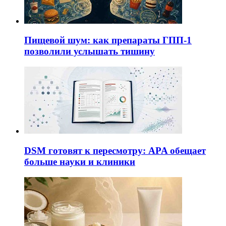
Пищевой шум: как препараты ГПП-1
позволили услышать тишину
DSM готовят к пересмотру: APA обещает
больше науки и клиники