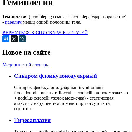
Гемиплегия
Гемиплегия
(hemiplegia; геми- + греч. plege удар, поражение)
-
паралич
мышц одной половины тела.
ВЕРНУТЬСЯ К СПИСКУ WIKI-СТАТЕЙ
Новое на сайте
Медицинский словарь
Cиндром флоккулонодулярный
Синдром флоккулонодулярный (syndromum
flocculonodulare; анат. flocculus cerebelli клочок мозжечка
+ nodulus cerebelli узелок мозжечка) - статическая
атаксия с нарушением походки при отсутствии
гипотон...
Тиреоаплазия
Тиреоаплазия (thyreoaplasia; тирео- + аплазия) - аномалия