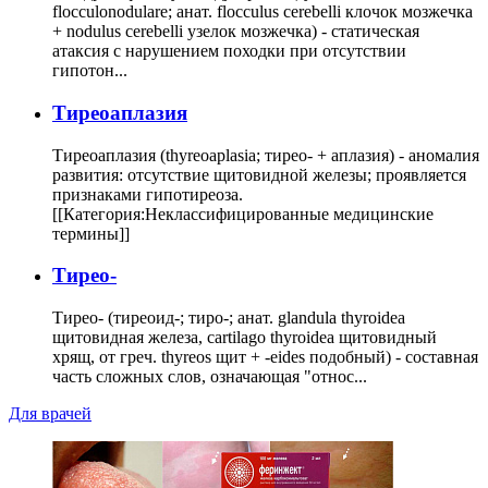
flocculonodulare; анат. flocculus cerebelli клочок мозжечка
+ nodulus cerebelli узелок мозжечка) - статическая
атаксия с нарушением походки при отсутствии
гипотон...
Тиреоаплазия
Тиреоаплазия (thyreoaplasia; тирео- + аплазия) - аномалия
развития: отсутствие щитовидной железы; проявляется
признаками гипотиреоза.
[[Категория:Неклассифицированные медицинские
термины]]
Тирео-
Тирео- (тиреоид-; тиро-; анат. glandula thyroidea
щитовидная железа, cartilago thyroidea щитовидный
хрящ, от греч. thyreos щит + -eides подобный) - составная
часть сложных слов, означающая "относ...
Для врачей