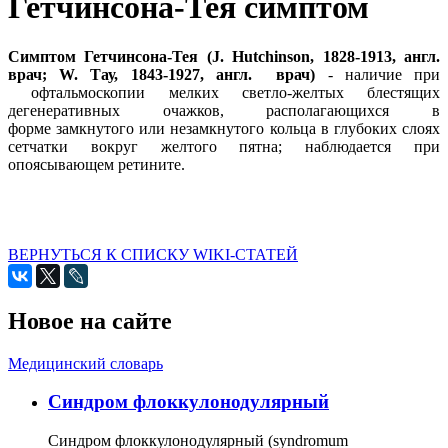
Гетчинсона-Тея симптом
Симптом Гетчинсона-Тея (J. Hutchinson, 1828-1913, англ.
врач; W. Тау, 1843-1927, англ. врач)
- наличие при
офтальмоскопии мелких светло-желтых блестящих
дегенеративных очажков, располагающихся в
форме замкнутого или незамкнутого кольца в глубоких слоях
сетчатки вокруг желтого пятна; наблюдается при
опоясывающем ретините.
ВЕРНУТЬСЯ К СПИСКУ WIKI-СТАТЕЙ
Новое на сайте
Медицинский словарь
Cиндром флоккулонодулярный
Синдром флоккулонодулярный (syndromum