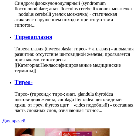
Синдром флоккулонодулярный (syndromum
flocculonodulare; анат. flocculus cerebelli клочок мозжечка
+ nodulus cerebelli узелок мозжечка) - статическая
атаксия с нарушением походки при отсутствии
гипотон...
Тиреоаплазия
Тиреоаплазия (thyreoaplasia; тирео- + аплазия) - аномалия
развития: отсутствие щитовидной железы; проявляется
признаками гипотиреоза.
[[Категория:Неклассифицированные медицинские
термины]]
Тирео-
Тирео- (тиреоид-; тиро-; анат. glandula thyroidea
щитовидная железа, cartilago thyroidea щитовидный
хрящ, от греч. thyreos щит + -eides подобный) - составная
часть сложных слов, означающая "относ...
Для врачей