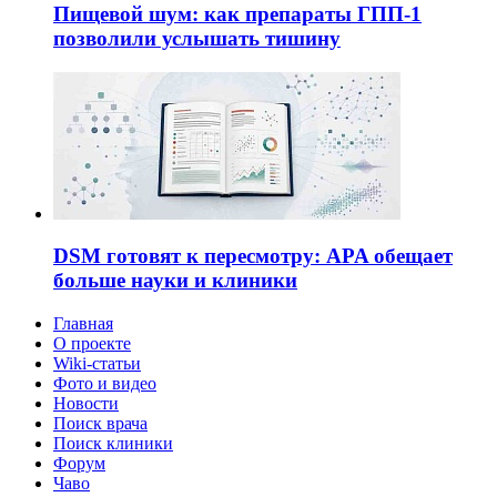
Пищевой шум: как препараты ГПП-1
позволили услышать тишину
DSM готовят к пересмотру: APA обещает
больше науки и клиники
Главная
О проекте
Wiki-статьи
Фото и видео
Новости
Поиск врача
Поиск клиники
Форум
Чаво