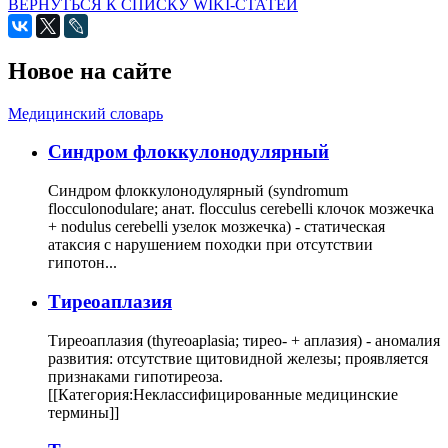
ВЕРНУТЬСЯ К СПИСКУ WIKI-СТАТЕЙ
Новое на сайте
Медицинский словарь
Cиндром флоккулонодулярный
Синдром флоккулонодулярный (syndromum
flocculonodulare; анат. flocculus cerebelli клочок мозжечка
+ nodulus cerebelli узелок мозжечка) - статическая
атаксия с нарушением походки при отсутствии
гипотон...
Тиреоаплазия
Тиреоаплазия (thyreoaplasia; тирео- + аплазия) - аномалия
развития: отсутствие щитовидной железы; проявляется
признаками гипотиреоза.
[[Категория:Неклассифицированные медицинские
термины]]