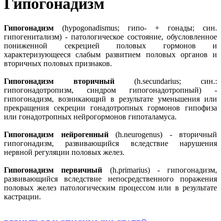
Гипогонадизм
Гипогонадизм
(hypogonadismus; гипо- + гонады; син.
гипогенитализм) - патологическое состояние, обусловленное
пониженной секрецией половых гормонов и
характеризующееся слабым развитием половых органов и
вторичных половых признаков.
Гипогонадизм вторичный
(h.secundarius; син.:
гипогонадотропизм, синдром гипогонадотропный) -
гипогонадизм, возникающий в результате уменьшения или
прекращения секреции гонадотропных гормонов гипофиза
или гонадотропных нейрогормонов гипоталамуса.
Гипогонадизм нейрогенный
(h.neurogenus) - вторичный
гипогонадизм, развивающийся вследствие нарушения
нервной регуляции половых желез.
Гипогонадизм первичный
(h.primarius) - гипогонадизм,
развивающийся вследствие непосредственного поражения
половых желез патологическим процессом или в результате
кастрации.