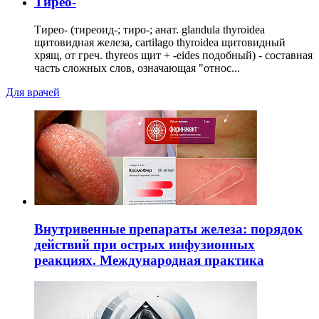
Тирео-
Тирео- (тиреоид-; тиро-; анат. glandula thyroidea
щитовидная железа, cartilago thyroidea щитовидный
хрящ, от греч. thyreos щит + -eides подобный) - составная
часть сложных слов, означающая "относ...
Для врачей
Внутривенные препараты железа: порядок
действий при острых инфузионных
реакциях. Международная практика