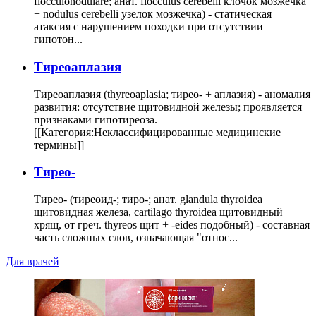
flocculonodulare; анат. flocculus cerebelli клочок мозжечка
+ nodulus cerebelli узелок мозжечка) - статическая
атаксия с нарушением походки при отсутствии
гипотон...
Тиреоаплазия
Тиреоаплазия (thyreoaplasia; тирео- + аплазия) - аномалия
развития: отсутствие щитовидной железы; проявляется
признаками гипотиреоза.
[[Категория:Неклассифицированные медицинские
термины]]
Тирео-
Тирео- (тиреоид-; тиро-; анат. glandula thyroidea
щитовидная железа, cartilago thyroidea щитовидный
хрящ, от греч. thyreos щит + -eides подобный) - составная
часть сложных слов, означающая "относ...
Для врачей