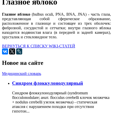
Глазное яблоко
Глазное яблоко
(bulbus oculi, PNA, BNA, JNA) - часть глаза,
представляющая собой сферическое образование,
расположенное в глазнице и состоящее из трех оболочек:
фиброзной, сосудистой и сетчатки; внутри глазного яблока
находится водянистая влага (в передней и задней камерах),
хрусталик и стекловидное тело.
ВЕРНУТЬСЯ К СПИСКУ WIKI-СТАТЕЙ
Новое на сайте
Медицинский словарь
Cиндром флоккулонодулярный
Синдром флоккулонодулярный (syndromum
flocculonodulare; анат. flocculus cerebelli клочок мозжечка
+ nodulus cerebelli узелок мозжечка) - статическая
атаксия с нарушением походки при отсутствии
гипотон...