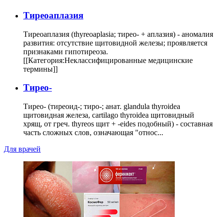
Тиреоаплазия
Тиреоаплазия (thyreoaplasia; тирео- + аплазия) - аномалия
развития: отсутствие щитовидной железы; проявляется
признаками гипотиреоза.
[[Категория:Неклассифицированные медицинские
термины]]
Тирео-
Тирео- (тиреоид-; тиро-; анат. glandula thyroidea
щитовидная железа, cartilago thyroidea щитовидный
хрящ, от греч. thyreos щит + -eides подобный) - составная
часть сложных слов, означающая "относ...
Для врачей