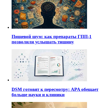
Пищевой шум: как препараты ГПП-1
позволили услышать тишину
DSM готовят к пересмотру: APA обещает
больше науки и клиники