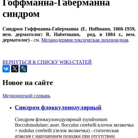
Гоффманна-Габерманна
синдром
Синдром Гоффманна-Габерманна (Е. Hoffmann, 1868-1959,
нем. дерматолог; R. Habermann, род. в 1884 г., нем.
дерматолог)
- см.
Меланодермия токсическая лихеноидная
.
ВЕРНУТЬСЯ К СПИСКУ WIKI-СТАТЕЙ
Новое на сайте
Медицинский словарь
Cиндром флоккулонодулярный
Синдром флоккулонодулярный (syndromum
flocculonodulare; анат. flocculus cerebelli клочок мозжечка
+ nodulus cerebelli узелок мозжечка) - статическая
атаксия с нарушением походки при отсутствии