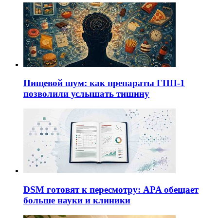
Пищевой шум: как препараты ГПП-1
позволили услышать тишину
DSM готовят к пересмотру: APA обещает
больше науки и клиники