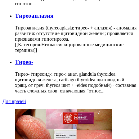
гипотон...
Тиреоаплазия
Тиреоаплазия (thyreoaplasia; тирео- + аплазия) - аномалия
развития: отсутствие щитовидной железы; проявляется
признаками гипотиреоза.
[[Категория:Неклассифицированные медицинские
термины]]
Тирео-
Тирео- (тиреоид-; тиро-; анат. glandula thyroidea
щитовидная железа, cartilago thyroidea щитовидный
хрящ, от греч. thyreos щит + -eides подобный) - составная
часть сложных слов, означающая "относ...
Для врачей