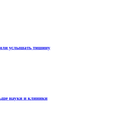
лили услышать тишину
ьше науки и клиники