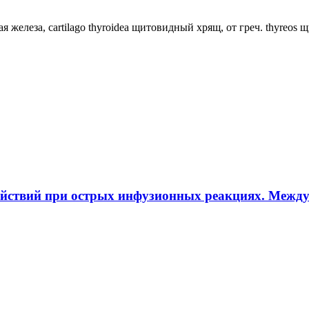
ная железа, cartilago thyroidea щитовидный хрящ, от греч. thyreos
ействий при острых инфузионных реакциях. Межд