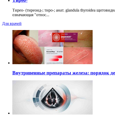
Тирео-
Тирео- (тиреоид-; тиро-; анат. glandula thyroidea щитовид
означающая "относ...
Для врачей
Внутривенные препараты железа: порядок д