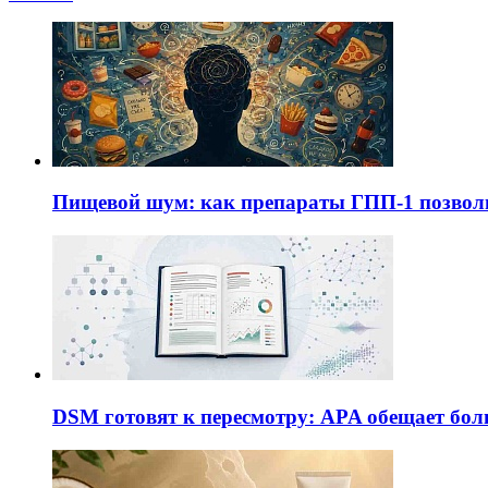
Пищевой шум: как препараты ГПП-1 позво
DSM готовят к пересмотру: APA обещает бол