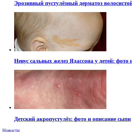
Эрозивный пустулёзный дерматоз волосистой 
Невус сальных желез Ядассона у детей: фото
Детский акропустулёз: фото и описание сыпи
Новости