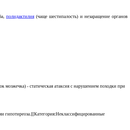
ба,
полидактилия
(чаще шестипалость) и незаращение органов
елок мозжечка) - статическая атаксия с нарушением походки при
аками гипотиреоза.[[Категория:Неклассифицированные