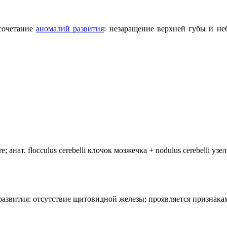
 сочетание
аномалий развития
: незаращение верхней губы и не
анат. flocculus cerebelli клочок мозжечка + nodulus cerebelli уз
лия развития: отсутствие щитовидной железы; проявляется призн