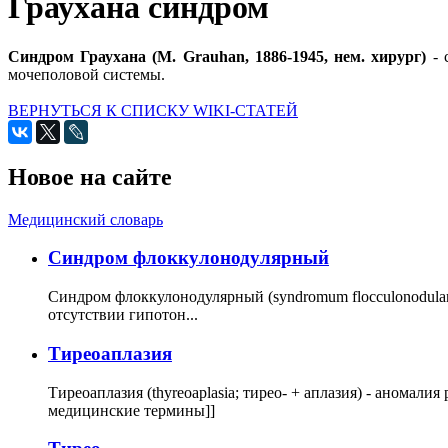
Граухана синдром
Синдром Граухана (М. Grauhan, 1886-1945, нем. хирург)
-
мочеполовой системы.
ВЕРНУТЬСЯ К СПИСКУ WIKI-СТАТЕЙ
Новое на сайте
Медицинский словарь
Cиндром флоккулонодулярный
Синдром флоккулонодулярный (syndromum flocculonodulare; 
отсутствии гипотон...
Тиреоаплазия
Тиреоаплазия (thyreoaplasia; тирео- + аплазия) - анома
медицинские термины]]