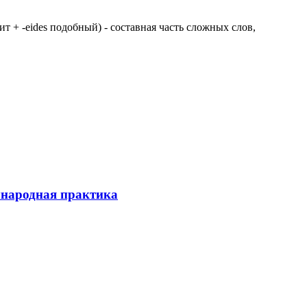
 щит + -eides подобный) - составная часть сложных слов,
ународная практика