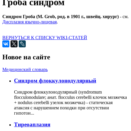
Гроба синдром
Синдром Гроба (М. Grob, род. в 1901 г., швейц. хирург)
- см.
Дисплазия язычно-лицевая
.
ВЕРНУТЬСЯ К СПИСКУ WIKI-СТАТЕЙ
Новое на сайте
Медицинский словарь
Cиндром флоккулонодулярный
Синдром флоккулонодулярный (syndromum
flocculonodulare; анат. flocculus cerebelli клочок мозжечка
+ nodulus cerebelli узелок мозжечка) - статическая
атаксия с нарушением походки при отсутствии
гипотон...
Тиреоаплазия