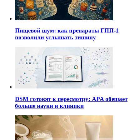
Пищевой шум: как препараты ГПП-1
позволили услышать тишину
DSM готовят к пересмотру: APA обещает
больше науки и клиники