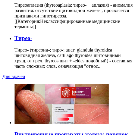
Тиреоаплазия (thyreoaplasia; тирео- + аплазия) - аномалия
развития: отсутствие щитовидной железы; проявляется
признаками гипотиреоза.
[[Категория:Неклассифицированные медицинские
термины]]
Тирео-
Тирео- (тиреоид-; тиро-; анат. glandula thyroidea
щитовидная железа, cartilago thyroidea щитовидный
хрящ, от греч. thyreos щит + -eides подобный) - составная
часть сложных слов, означающая "относ...
Для врачей
Внутривенные препараты железа: порядок