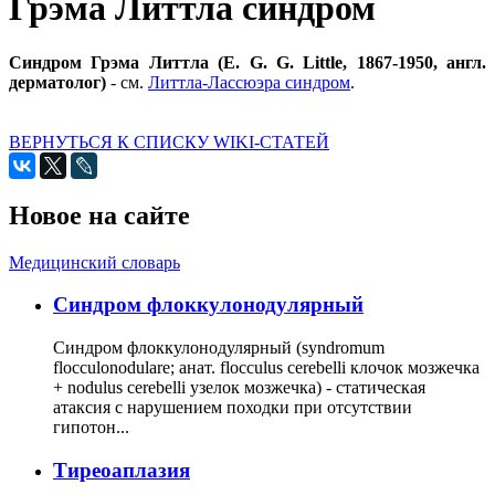
Грэма Литтла синдром
Синдром Грэма Литтла (Е. G. G. Little, 1867-1950, англ.
дерматолог)
- см.
Литтла-Лассюэра синдром
.
ВЕРНУТЬСЯ К СПИСКУ WIKI-СТАТЕЙ
Новое на сайте
Медицинский словарь
Cиндром флоккулонодулярный
Синдром флоккулонодулярный (syndromum
flocculonodulare; анат. flocculus cerebelli клочок мозжечка
+ nodulus cerebelli узелок мозжечка) - статическая
атаксия с нарушением походки при отсутствии
гипотон...
Тиреоаплазия