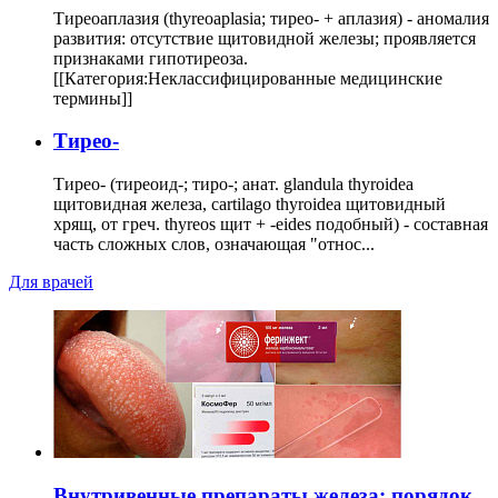
Тиреоаплазия (thyreoaplasia; тирео- + аплазия) - аномалия
развития: отсутствие щитовидной железы; проявляется
признаками гипотиреоза.
[[Категория:Неклассифицированные медицинские
термины]]
Тирео-
Тирео- (тиреоид-; тиро-; анат. glandula thyroidea
щитовидная железа, cartilago thyroidea щитовидный
хрящ, от греч. thyreos щит + -eides подобный) - составная
часть сложных слов, означающая "относ...
Для врачей
Внутривенные препараты железа: порядок