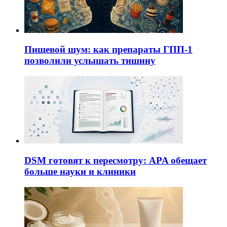
Пищевой шум: как препараты ГПП-1
позволили услышать тишину
DSM готовят к пересмотру: APA обещает
больше науки и клиники