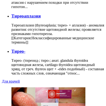
атаксия с нарушением походки при отсутствии
гипотон...
Тиреоаплазия
Тиреоаплазия (thyreoaplasia; тирео- + аплазия) - аномалия
развития: отсутствие щитовидной железы; проявляется
признаками гипотиреоза.
[[Категория:Неклассифицированные медицинские
термины]]
Тирео-
Тирео- (тиреоид-; тиро-; анат. glandula thyroidea
щитовидная железа, cartilago thyroidea щитовидный
хрящ, от греч. thyreos щит + -eides подобный) - составная
часть сложных слов, означающая "относ...
Для врачей