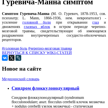
Гуревича-Манна симптом
Симптом Гуревича-Манна
(М. О. Гуревич, 1878-1953, сов.
психиатр; L. Mann, 1866-1936, нем. невропатолог) -
усиление
головной боли
при открывании
глаз
и
движениях
глазных яблок
в остром периоде черепно-
мозговой травмы, свидетельствующее об имеющемся
раздражении внутричерепных сосудисто-оболочечных
рецепторов.
#головная боль
#черепно-мозговая травма
ВЕРНУТЬСЯ К СПИСКУ WIKI-СТАТЕЙ
Новое на сайте
Медицинский словарь
Cиндром флоккулонодулярный
Синдром флоккулонодулярный (syndromum
flocculonodulare; анат. flocculus cerebelli клочок мозжечка
+ nodulus cerebelli узелок мозжечка) - статическая