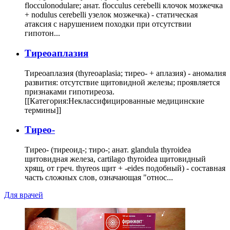
flocculonodulare; анат. flocculus cerebelli клочок мозжечка
+ nodulus cerebelli узелок мозжечка) - статическая
атаксия с нарушением походки при отсутствии
гипотон...
Тиреоаплазия
Тиреоаплазия (thyreoaplasia; тирео- + аплазия) - аномалия
развития: отсутствие щитовидной железы; проявляется
признаками гипотиреоза.
[[Категория:Неклассифицированные медицинские
термины]]
Тирео-
Тирео- (тиреоид-; тиро-; анат. glandula thyroidea
щитовидная железа, cartilago thyroidea щитовидный
хрящ, от греч. thyreos щит + -eides подобный) - составная
часть сложных слов, означающая "относ...
Для врачей