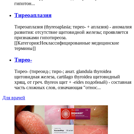
гипотон...
Тиреоаплазия
Тиреоаплазия (thyreoaplasia; тирео- + аплазия) - аномалия
развития: отсутствие щитовидной железы; проявляется
признаками гипотиреоза.
[[Категория:Неклассифицированные медицинские
термины]]
Тирео-
Тирео- (тиреоид-; тиро-; анат. glandula thyroidea
щитовидная железа, cartilago thyroidea щитовидный
хрящ, от греч. thyreos щит + -eides подобный) - составная
часть сложных слов, означающая "относ...
Для врачей