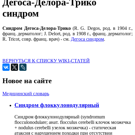
Дегоса-Делора-Трико
синдром
Синдром Дегоса-Делора-Трико
(R. G. Degos, род. в 1904 г.,
франц. дерматолог; J. Delort, род. в 1908 г., франц. дерматолог;
R. Tricot, совр. франц. врач) - см.
Дегоса синдром
.
ВЕРНУТЬСЯ К СПИСКУ WIKI-СТАТЕЙ
Новое на сайте
Медицинский словарь
Cиндром флоккулонодулярный
Синдром флоккулонодулярный (syndromum
flocculonodulare; анат. flocculus cerebelli клочок мозжечка
+ nodulus cerebelli узелок мозжечка) - статическая
атаксия с нарушением походки при отсутствии