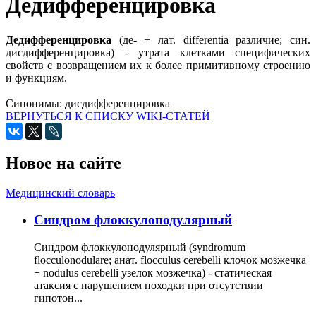
Дедифференцировка
Дедифференцировка
(де- + лат. differentia различие; син.
дисдифференцировка) - утрата клетками специфических
свойств с возвращением их к более примитивному строению
и функциям.
Синонимы:
дисдифференцировка
ВЕРНУТЬСЯ К СПИСКУ WIKI-СТАТЕЙ
Новое на сайте
Медицинский словарь
Cиндром флоккулонодулярный
Синдром флоккулонодулярный (syndromum
flocculonodulare; анат. flocculus cerebelli клочок мозжечка
+ nodulus cerebelli узелок мозжечка) - статическая
атаксия с нарушением походки при отсутствии
гипотон...