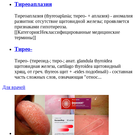
Тиреоаплазия
Тиреоаплазия (thyreoaplasia; тирео- + аплазия) - аномалия
развития: отсутствие щитовидной железы; проявляется
признаками гипотиреоза.
[[Категория:Неклассифицированные медицинские
термины]]
Тирео-
Тирео- (тиреоид-; тиро-; анат. glandula thyroidea
щитовидная железа, cartilago thyroidea щитовидный
хрящ, от греч. thyreos щит + -eides подобный) - составная
часть сложных слов, означающая "относ...
Для врачей