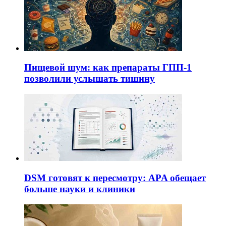
Пищевой шум: как препараты ГПП-1
позволили услышать тишину
DSM готовят к пересмотру: APA обещает
больше науки и клиники