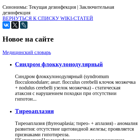
Синонимы:
Текущая дезинфекция
|
Заключительная
дезинфекция
ВЕРНУТЬСЯ К СПИСКУ WIKI-СТАТЕЙ
Новое на сайте
Медицинский словарь
Cиндром флоккулонодулярный
Синдром флоккулонодулярный (syndromum
flocculonodulare; анат. flocculus cerebelli клочок мозжечка
+ nodulus cerebelli узелок мозжечка) - статическая
атаксия с нарушением походки при отсутствии
гипотон...
Тиреоаплазия
Тиреоаплазия (thyreoaplasia; тирео- + аплазия) - аномалия
развития: отсутствие щитовидной железы; проявляется
признаками гипотиреоза.