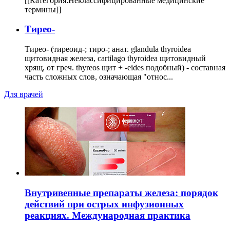
[[Категория:Неклассифицированные медицинские
термины]]
Тирео-
Тирео- (тиреоид-; тиро-; анат. glandula thyroidea
щитовидная железа, cartilago thyroidea щитовидный
хрящ, от греч. thyreos щит + -eides подобный) - составная
часть сложных слов, означающая "относ...
Для врачей
Внутривенные препараты железа: порядок
действий при острых инфузионных
реакциях. Международная практика