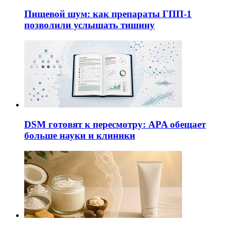
Пищевой шум: как препараты ГПП-1
позволили услышать тишину
DSM готовят к пересмотру: APA обещает
больше науки и клиники