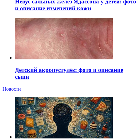
Невус сальных желез Ядассона у детей: фото
и описание изменений кожи
Детский акропустулёз: фото и описание
сыпи
Новости