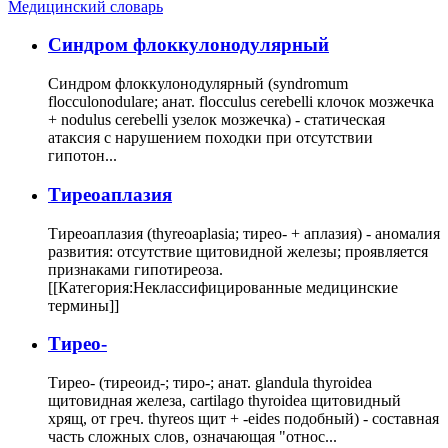
Медицинский словарь
Cиндром флоккулонодулярный
Синдром флоккулонодулярный (syndromum
flocculonodulare; анат. flocculus cerebelli клочок мозжечка
+ nodulus cerebelli узелок мозжечка) - статическая
атаксия с нарушением походки при отсутствии
гипотон...
Тиреоаплазия
Тиреоаплазия (thyreoaplasia; тирео- + аплазия) - аномалия
развития: отсутствие щитовидной железы; проявляется
признаками гипотиреоза.
[[Категория:Неклассифицированные медицинские
термины]]
Тирео-
Тирео- (тиреоид-; тиро-; анат. glandula thyroidea
щитовидная железа, cartilago thyroidea щитовидный
хрящ, от греч. thyreos щит + -eides подобный) - составная
часть сложных слов, означающая "относ...