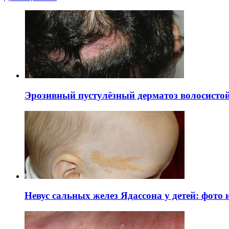
Эрозивный пустулёзный дерматоз волосистой 
Невус сальных желез Ядассона у детей: фото