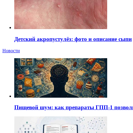
Детский акропустулёз: фото и описание сыпи
Новости
Пищевой шум: как препараты ГПП-1 позво