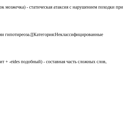
елок мозжечка) - статическая атаксия с нарушением походки при
аками гипотиреоза.[[Категория:Неклассифицированные
 щит + -eides подобный) - составная часть сложных слов,