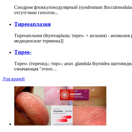
Синдром флоккулонодулярный (syndromum flocculonodulare; 
отсутствии гипотон...
Тиреоаплазия
Тиреоаплазия (thyreoaplasia; тирео- + аплазия) - анома
медицинские термины]]
Тирео-
Тирео- (тиреоид-; тиро-; анат. glandula thyroidea щитовид
означающая "относ...
Для врачей