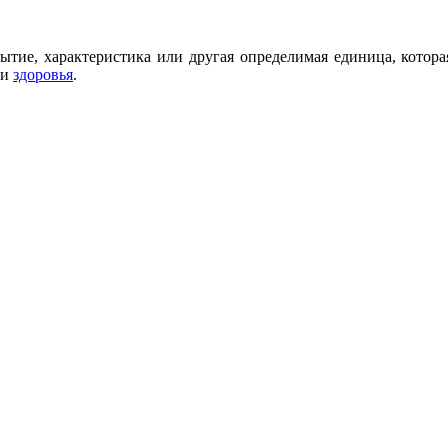
бытие, характеристика или другая определимая единица, котор
ии
здоровья
.