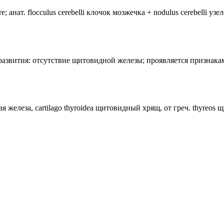
анат. flocculus cerebelli клочок мозжечка + nodulus cerebelli уз
лия развития: отсутствие щитовидной железы; проявляется призн
ная железа, cartilago thyroidea щитовидный хрящ, от греч. thyreos