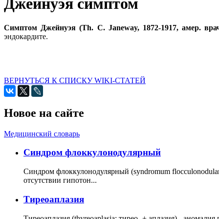
Джейнуэя симптом
Симптом Джейнуэя (Th. С. Janeway, 1872-1917, амер. вра
эндокардите.
ВЕРНУТЬСЯ К СПИСКУ WIKI-СТАТЕЙ
Новое на сайте
Медицинский словарь
Cиндром флоккулонодулярный
Синдром флоккулонодулярный (syndromum flocculonodulare; 
отсутствии гипотон...
Тиреоаплазия
Тиреоаплазия (thyreoaplasia; тирео- + аплазия) - анома