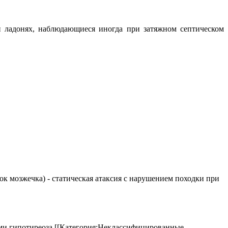
 ладонях, наблюдающиеся иногда при затяжном септическом
елок мозжечка) - статическая атаксия с нарушением походки при
аками гипотиреоза.[[Категория:Неклассифицированные