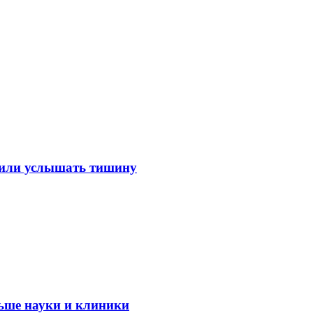
лили услышать тишину
ьше науки и клиники