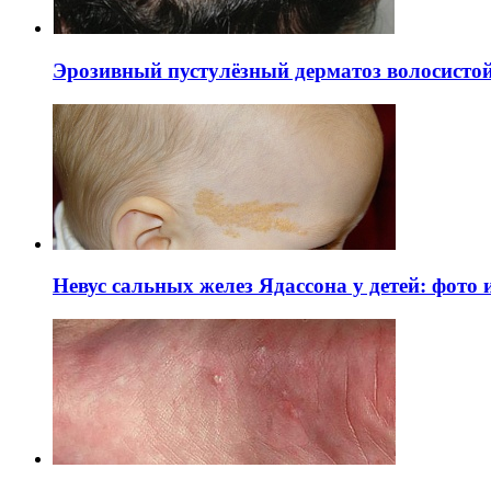
Эрозивный пустулёзный дерматоз волосистой 
Невус сальных желез Ядассона у детей: фото