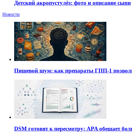
Детский акропустулёз: фото и описание сыпи
Новости
Пищевой шум: как препараты ГПП-1 позво
DSM готовят к пересмотру: APA обещает бол