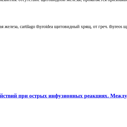
ная железа, cartilago thyroidea щитовидный хрящ, от греч. thyreos
ействий при острых инфузионных реакциях. Межд