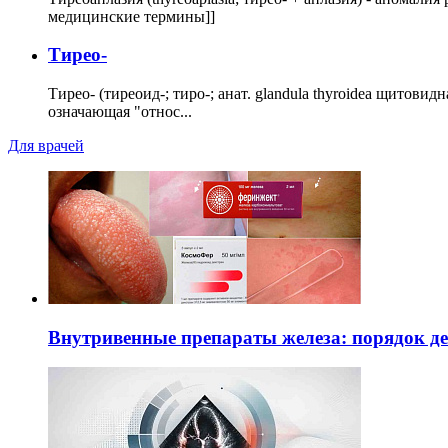
медицинские термины]]
Тирео-
Тирео- (тиреоид-; тиро-; анат. glandula thyroidea щитовид
означающая "относ...
Для врачей
Внутривенные препараты железа: порядок д