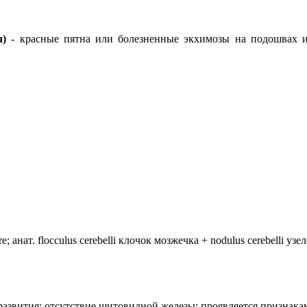
ч)
- красные пятна или болезненные экхимозы на подошвах и
анат. flocculus cerebelli клочок мозжечка + nodulus cerebelli уз
лия развития: отсутствие щитовидной железы; проявляется призн