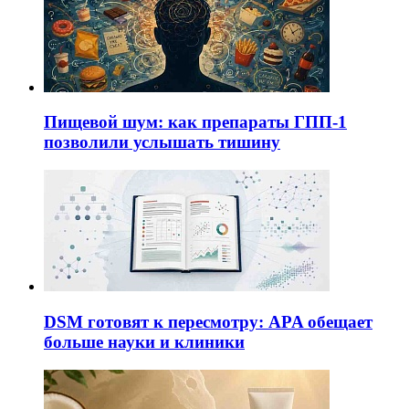
Пищевой шум: как препараты ГПП-1
позволили услышать тишину
DSM готовят к пересмотру: APA обещает
больше науки и клиники