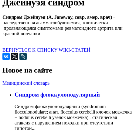
Джейнуэя синдром
Синдром Джейнуэя (A. Janeway, совр. амер. врач)
-
наследственная агаммаглобулинемия, клинически
проявляющаяся симптомами ревматоидного артрита или
красной волчанки.
ВЕРНУТЬСЯ К СПИСКУ WIKI-СТАТЕЙ
Новое на сайте
Медицинский словарь
Cиндром флоккулонодулярный
Синдром флоккулонодулярный (syndromum
flocculonodulare; анат. flocculus cerebelli клочок мозжечка
+ nodulus cerebelli узелок мозжечка) - статическая
атаксия с нарушением походки при отсутствии
гипотон...