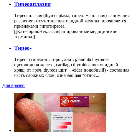
Тиреоаплазия
Тиреоаплазия (thyreoaplasia; тирео- + аплазия) - аномалия
развития: отсутствие щитовидной железы; проявляется
признаками гипотиреоза.
[[Категория:Неклассифицированные медицинские
термины]]
Тирео-
Тирео- (тиреоид-; тиро-; анат. glandula thyroidea
щитовидная железа, cartilago thyroidea щитовидный
хрящ, от греч. thyreos щит + -eides подобный) - составная
часть сложных слов, означающая "относ...
Для врачей