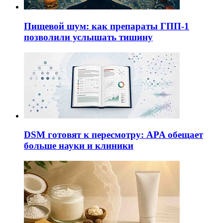
Пищевой шум: как препараты ГПП-1
позволили услышать тишину
DSM готовят к пересмотру: APA обещает
больше науки и клиники