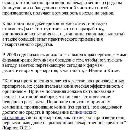
освоить технологию производства лекарственного средства
(при условии соблюдения патентной чистоты способа
производства), получает возможность выхода на рынок.
К достоинствам дженериков можно отнести низкую
стоимость (за счёт отсутствия затрат на разработку,
клинические испытания и т. п., или лицензионные выплаты),
а также большой опыт практического применения
лекарственного средства.
В 2006 году началось движение за выпуск дженериков самими
фирмами-разработчиками брендов с тем, чтобы не упускать
выгоду, заметно перетекающую сегодня к фирмам-
ресинтезаторам препаратов, в частности, в Индии и Китае.
"Камнем преткновения является качество воспроизведенных
препаратов, их сравнительная клиническая эффективность с
оригиналом. Причем последняя должна быть доказана в
репрезентативной выборке, что исключает получение
неверного результата. По вполне понятным причинам
компании, производящие копии (генерики), не вкладывают
достаточно средств в проведение
клинических
испытаний
своих препаратов, как это делают производители,
первыми выведшие на рынок новое лекарственное средство."
(Карпов О.И.).