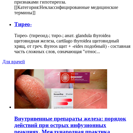
признаками гипотиреоза.
[[Категория:Неклассифицированные медицинские
термины]]
Тирео-
Тирео- (тиреоид-; тиро-; анат. glandula thyroidea
щитовидная железа, cartilago thyroidea щитовидный
хрящ, от греч. thyreos щит + -eides подобный) - составная
часть сложных слов, означающая "относ...
Для врачей
Внутривенные препараты железа: порядок
действий при острых инфузионных
реакциях. Международная практика