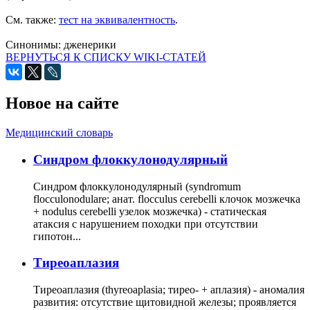
См. также:
тест на эквивалентность
.
Синонимы:
дженерики
ВЕРНУТЬСЯ К СПИСКУ WIKI-СТАТЕЙ
Новое на сайте
Медицинский словарь
Cиндром флоккулонодулярный
Синдром флоккулонодулярный (syndromum
flocculonodulare; анат. flocculus cerebelli клочок мозжечка
+ nodulus cerebelli узелок мозжечка) - статическая
атаксия с нарушением походки при отсутствии
гипотон...
Тиреоаплазия
Тиреоаплазия (thyreoaplasia; тирео- + аплазия) - аномалия
развития: отсутствие щитовидной железы; проявляется