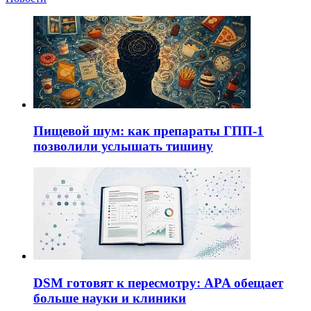
Пищевой шум: как препараты ГПП-1
позволили услышать тишину
DSM готовят к пересмотру: APA обещает
больше науки и клиники