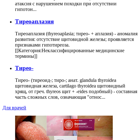
атаксия с нарушением походки при отсутствии
гипотон...
Тиреоаплазия
Тиреоаплазия (thyreoaplasia; тирео- + аплазия) - аномалия
развития: отсутствие щитовидной железы; проявляется
признаками гипотиреоза.
[[Категория:Неклассифицированные медицинские
термины]]
Тирео-
Тирео- (тиреоид-; тиро-; анат. glandula thyroidea
щитовидная железа, cartilago thyroidea щитовидный
хрящ, от греч. thyreos щит + -eides подобный) - составная
часть сложных слов, означающая "относ...
Для врачей